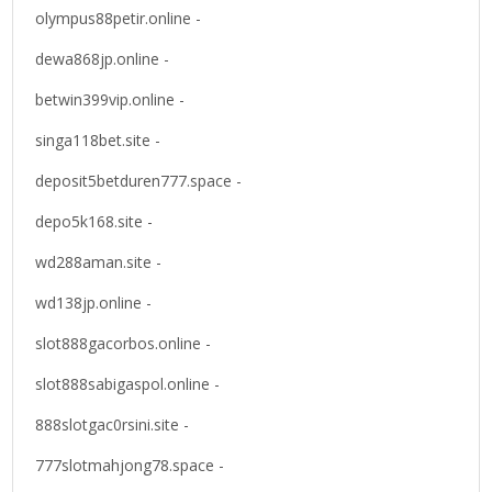
olympus88petir.online -
dewa868jp.online -
betwin399vip.online -
singa118bet.site -
deposit5betduren777.space -
depo5k168.site -
wd288aman.site -
wd138jp.online -
slot888gacorbos.online -
slot888sabigaspol.online -
888slotgac0rsini.site -
777slotmahjong78.space -