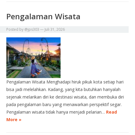
Pengalaman Wisata
Posted by
@jps303
—
Juli 31, 2026
Pengalaman Wisata Menghadapi hiruk pikuk kota setiap hari
bisa jadi melelahkan. Kadang, yang kita butuhkan hanyalah
sejenak melarikan diri ke destinasi wisata, dan membuka diri
pada pengalaman baru yang menawarkan perspektif segar.
Pengalaman wisata tidak hanya menjadi pelarian…
Read
More »