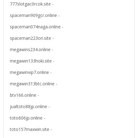
777slotgac0rcok.site -
spaceman909gcr.online -
spaceman074naga.online -
spaceman223ori.site -
megawins234.online -
megawin133hoki.site -
megawinvip7.online -
megawin313btc.online -
btv166.online -
jualtoto88jp.online -
toto606jp.online -
toto157maxwin.site -