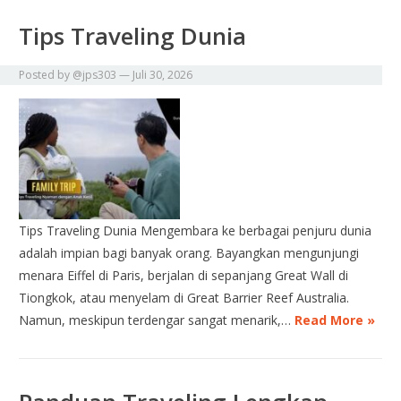
Tips Traveling Dunia
Posted by
@jps303
—
Juli 30, 2026
Tips Traveling Dunia Mengembara ke berbagai penjuru dunia
adalah impian bagi banyak orang. Bayangkan mengunjungi
menara Eiffel di Paris, berjalan di sepanjang Great Wall di
Tiongkok, atau menyelam di Great Barrier Reef Australia.
Namun, meskipun terdengar sangat menarik,…
Read More »