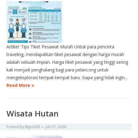
Artikel: Tips Tiket Pesawat Murah Untuk para pencinta
traveling, mendapatkan tiket pesawat dengan harga murah
adalah sebuah impian. Harga tiket pesawat yang tinggi sering
kali menjadi penghalang bagi para pelancong untuk
mengeksplorasi tempat-tempat baru. Siapa yang tidak ingin…
Read More »
Wisata Hutan
Posted by
@jps303
—
Juli 27, 2026