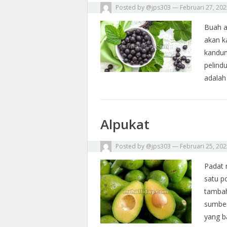
Posted by
@jps303
—
Februari 27, 20
Buah a
akan k
kandun
pelind
adalah
Alpukat
Posted by
@jps303
—
Februari 25, 20
Padat 
satu p
tambah
sumber
yang 