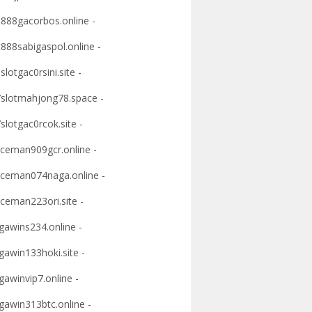
t888gacorbos.online -
t888sabigaspol.online -
slotgac0rsini.site -
slotmahjong78.space -
slotgac0rcok.site -
ceman909gcr.online -
ceman074naga.online -
ceman223ori.site -
awins234.online -
awin133hoki.site -
awinvip7.online -
awin313btc.online -