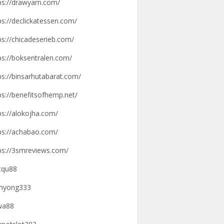
ps://drawyarn.com/
ps://declickatessen.com/
ps://chicadeserieb.com/
ps://boksentralen.com/
ps://binsarhutabarat.com/
ps://benefitsofhemp.net/
ps://alokojha.com/
ps://achabao.com/
ps://3smreviews.com/
tqu88
hyong333
wa88