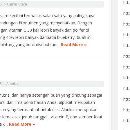
htt
25
in
Kismis hitam
htt
sam kecil ini termasuk salah satu yang paling kaya
andungan fitonutrien yang menyehatkan. Dengan
htt
gan vitamin C 30 kali lebih banyak dan polifenol
htt
ung 40% lebih banyak daripada blueberry, buah ini
 bintang yang tidak disebutkan…
Read More »
htt
htt
htt
htt
25
in
Alpukat
htt
nutrisi dan hanya setengah buah yang dihitung sebagai
htt
orsi dari lima porsi harian Anda, alpukat merupakan
an yang bermanfaat untuk diet. Alpukat merupakan
htt
 lemak tak jenuh tunggal , vitamin E, dan sumber folat
htt
baik…
Read More »