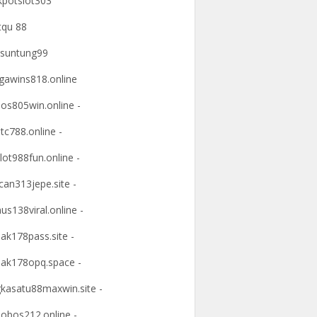
kpotslot303
tqu 88
suntung99
awins818.online
os805win.online -
tc788.online -
lot988fun.online -
an313jepe.site -
us138viral.online -
ak178pass.site -
ak178opq.space -
kasatu88maxwin.site -
obos212.online -