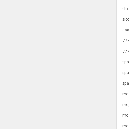
slo
slo
888
777
777
spa
spa
spa
meg
meg
meg
meg