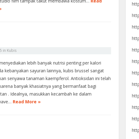
studio film tampak takut membawa kostum…
Read
htt
»
htt
htt
htt
htt
25
in
Kubis
htt
menyediakan lebih banyak nutrisi penting per kalori
da kebanyakan sayuran lainnya, kubis brussel sangat
htt
kan senyawa tanaman kaempferol. Antioksidan ini telah
htt
ti karena banyak khasiatnya yang bermanfaat bagi
tan . Idealnya, masukkan kecambah ke dalam
htt
wave…
Read More »
htt
htt
htt