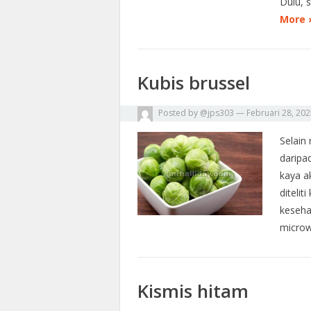
Dulu, 
More 
Kubis brussel
Posted by
@jps303
—
Februari 28, 20
Selain 
daripa
kaya a
diteli
keseha
micro
Kismis hitam