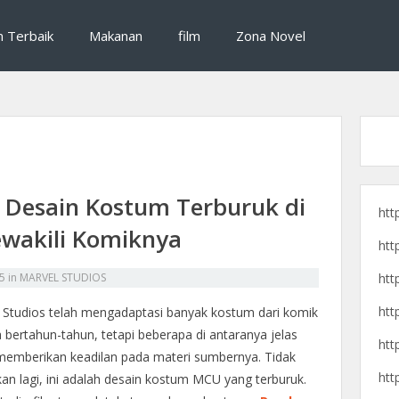
si destinasi wisata, dan cerita pengalaman perjalanan seru untuk liburan yan
raveling, destinasi wisata, dan 
n Terbaik
Makanan
film
Zona Novel
Desain Kostum Terburuk di
htt
wakili Komiknya
htt
25
in
MARVEL STUDIOS
htt
htt
 Studios telah mengadaptasi banyak kostum dari komik
 bertahun-tahun, tetapi beberapa di antaranya jelas
htt
memberikan keadilan pada materi sumbernya. Tidak
htt
kan lagi, ini adalah desain kostum MCU yang terburuk.