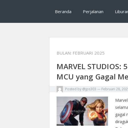
Mrhalliday salah satu tips traveling, rekomenda
Mrhalliday : Tips T
Beranda
Perjalanan
Libura
perjalanan
BULAN:
FEBRUARI 2025
MARVEL STUDIOS: 5 
MCU yang Gagal Me
Posted by
@jps303
—
Februari 28, 20
Marvel
selama
gagal 
diragu