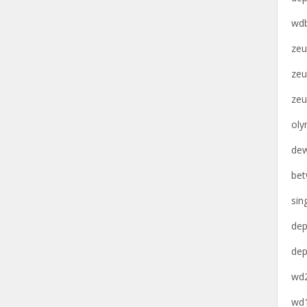
wdb
zeu
zeu
zeu
oly
dew
bet
sin
dep
dep
wd2
wd1