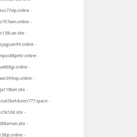
os77vip.online -
s707win.online -
s138cair.site -
sjagoan99.online -
mpus88petir.online -
a868jp.online -
win399vip.online -
ga118bet.site -
osit5betduren777.space -
o5k168.site -
88aman.site -
38jp.online -