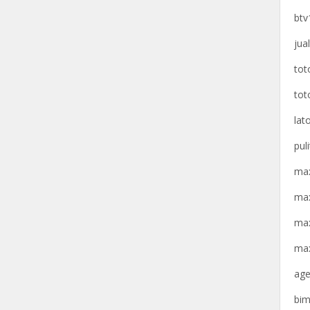
btv
jua
tot
tot
lat
pul
max
max
max
max
age
bim