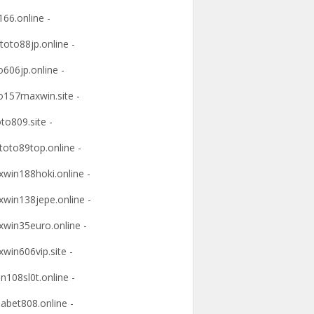
166.online -
ltoto88jp.online -
o606jp.online -
o157maxwin.site -
oto809.site -
itoto89top.online -
win188hoki.online -
win138jepe.online -
win35euro.online -
win606vip.site -
n108sl0t.online -
abet808.online -