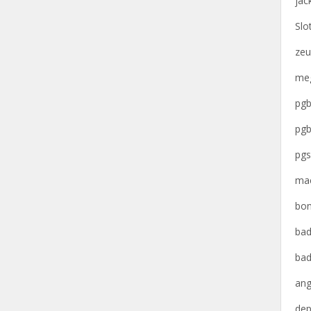
jac
Slo
zeu
meg
pgb
pgb
pgs
mac
bon
bad
bad
ang
dep