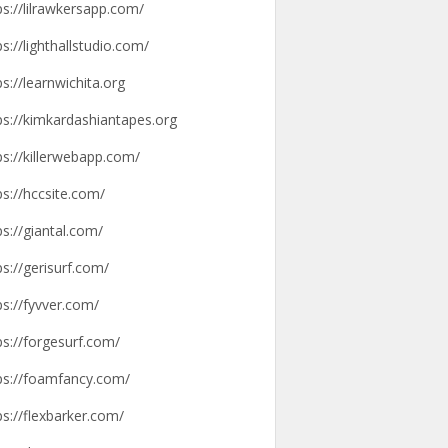
ps://lilrawkersapp.com/
ps://lighthallstudio.com/
ps://learnwichita.org
ps://kimkardashiantapes.org
ps://killerwebapp.com/
ps://hccsite.com/
ps://giantal.com/
ps://gerisurf.com/
ps://fyvver.com/
ps://forgesurf.com/
ps://foamfancy.com/
ps://flexbarker.com/