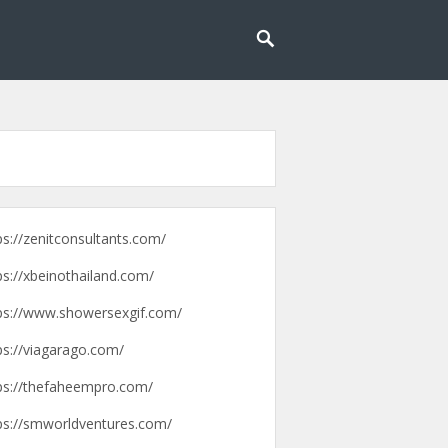
g lebih mudah dan menyenangkan.
pengalaman
ps://zenitconsultants.com/
ps://xbeinothailand.com/
ps://www.showersexgif.com/
ps://viagarago.com/
ps://thefaheempro.com/
ps://smworldventures.com/