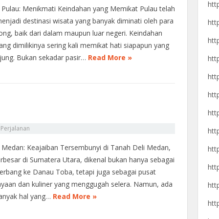
htt
 Pulau: Menikmati Keindahan yang Memikat Pulau telah
enjadi destinasi wisata yang banyak diminati oleh para
htt
ong, baik dari dalam maupun luar negeri. Keindahan
htt
ang dimilikinya sering kali memikat hati siapapun yang
jung. Bukan sekadar pasir…
Read More »
htt
htt
htt
htt
n
Perjalanan
htt
 Medan: Keajaiban Tersembunyi di Tanah Deli Medan,
htt
erbesar di Sumatera Utara, dikenal bukan hanya sebagai
htt
gerbang ke Danau Toba, tetapi juga sebagai pusat
yaan dan kuliner yang menggugah selera. Namun, ada
htt
banyak hal yang…
Read More »
htt