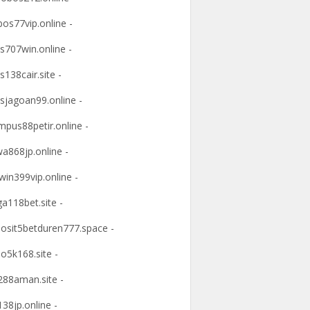
os77vip.online -
s707win.online -
s138cair.site -
sjagoan99.online -
mpus88petir.online -
a868jp.online -
win399vip.online -
ga118bet.site -
osit5betduren777.space -
o5k168.site -
88aman.site -
38jp.online -