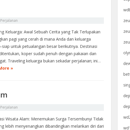
wdb
zeu
n
Perjalanan
zeu
ing Keluarga: Awal Sebuah Cerita yang Tak Terlupakan
kan pagi yang cerah di mana Anda dan keluarga
zeu
p-siap untuk petualangan besar berikutnya. Destinasi
oly
ditentukan, koper sudah penuh dengan pakaian dan
at. Traveling keluarga bukan sekadar perjalanan; ini…
dew
More »
bet
sin
am
dep
dep
n
Perjalanan
wd2
asi Wisata Alam: Menemukan Surga Tersembunyi Tidak
ng lebih menyenangkan dibandingkan melarikan diri dari
wd1