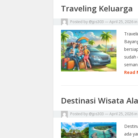
Traveling Keluarga
Posted by
@jps303
—
April 25, 2026
i
Travel
Bayang
bersia
sudah 
semang
Read 
Destinasi Wisata Al
Posted by
@jps303
—
April 25, 2026
i
Destin
ada ya