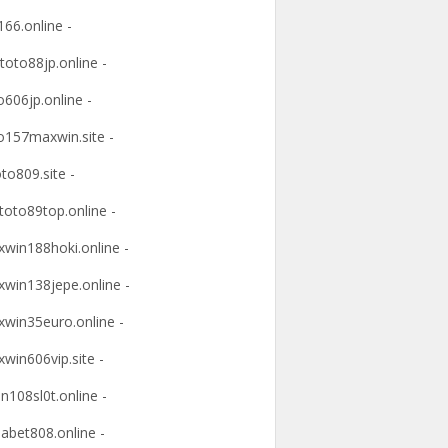
166.online -
ltoto88jp.online -
o606jp.online -
o157maxwin.site -
oto809.site -
itoto89top.online -
win188hoki.online -
win138jepe.online -
win35euro.online -
win606vip.site -
n108sl0t.online -
abet808.online -