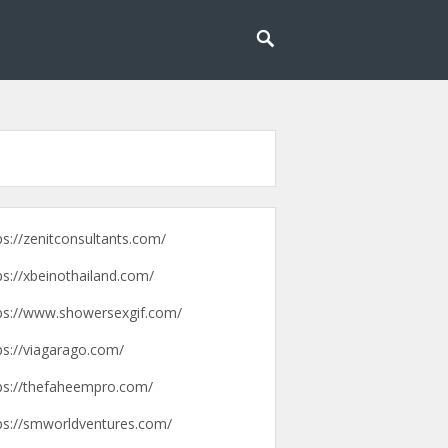
g lebih mudah dan menyenangkan.
pengalaman
ps://zenitconsultants.com/
ps://xbeinothailand.com/
ps://www.showersexgif.com/
ps://viagarago.com/
ps://thefaheempro.com/
ps://smworldventures.com/