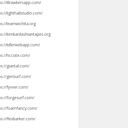
ps://lilrawkersapp.com/
ps://lighthallstudio.com/
ps://learnwichita.org
ps://kimkardashiantapes.org
ps://killerwebapp.com/
ps://hccsite.com/
ps://giantal.com/
ps://gerisurf.com/
ps://fyvver.com/
ps://forgesurf.com/
ps://foamfancy.com/
ps://flexbarker.com/