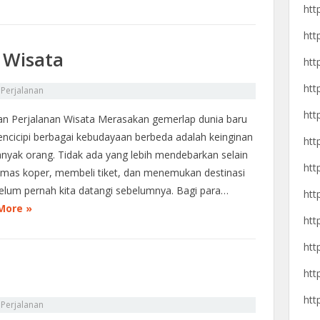
htt
htt
 Wisata
htt
htt
n
Perjalanan
htt
n Perjalanan Wisata Merasakan gemerlap dunia baru
ncicipi berbagai kebudayaan berbeda adalah keinginan
htt
anyak orang. Tidak ada yang lebih mendebarkan selain
htt
as koper, membeli tiket, dan menemukan destinasi
elum pernah kita datangi sebelumnya. Bagi para…
htt
More »
htt
htt
htt
htt
n
Perjalanan