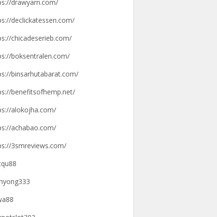
ps://drawyarn.com/
ps://declickatessen.com/
ps://chicadeserieb.com/
ps://boksentralen.com/
ps://binsarhutabarat.com/
ps://benefitsofhemp.net/
ps://alokojha.com/
ps://achabao.com/
ps://3smreviews.com/
tqu88
hyong333
wa88