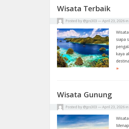
Wisata Terbaik
Posted by
@jps303
—
April 23, 2026
i
Wisata
siapa 
pengal
kaya a
destin
»
Wisata Gunung
Posted by
@jps303
—
April 23, 2026
i
Wisata
Menapa