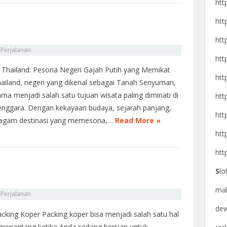
htt
htt
htt
n
Perjalanan
htt
 Thailand: Pesona Negeri Gajah Putih yang Memikat
htt
hailand, negeri yang dikenal sebagai Tanah Senyuman,
ama menjadi salah satu tujuan wisata paling diminati di
htt
enggara. Dengan kekayaan budaya, sejarah panjang,
htt
ragam destinasi yang memesona,…
Read More »
htt
htt
S
lo
ma
n
Perjalanan
de
acking Koper Packing koper bisa menjadi salah satu hal
 menantang ketika Anda sedang bersiap untuk