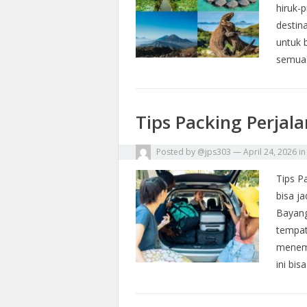
hiruk-
destin
untuk 
semu
Tips Packing Perjal
Posted by
@jps303
—
April 24, 2026
i
Tips P
bisa j
Bayang
tempat
menem
ini bi