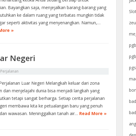
jac
ian. Bayangkan saja, menjejalkan barang-barang yang
Slo
utuhkan ke dalam ruang yang terbatas mungkin tidak
gar seperti aktivitas yang menyenangkan. Namun,…
zeu
More »
meg
pgb
uar Negeri
pgb
pgs
n
Perjalanan
mac
 Perjalanan Luar Negeri Melangkah keluar dari zona
bon
 dan menjelajahi dunia bisa menjadi langkah yang
tkan tetapi sangat berharga. Setiap cerita perjalanan
bad
egeri membawa kita ke petualangan baru yang penuh
bad
dan wawasan. Meninggalkan tanah air…
Read More »
ang
dep