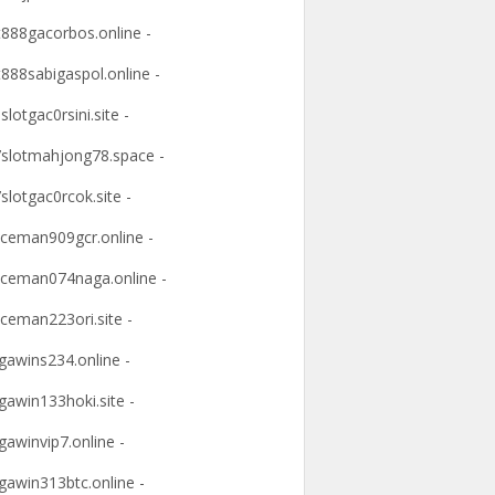
t888gacorbos.online -
t888sabigaspol.online -
slotgac0rsini.site -
slotmahjong78.space -
slotgac0rcok.site -
ceman909gcr.online -
ceman074naga.online -
ceman223ori.site -
awins234.online -
awin133hoki.site -
awinvip7.online -
awin313btc.online -