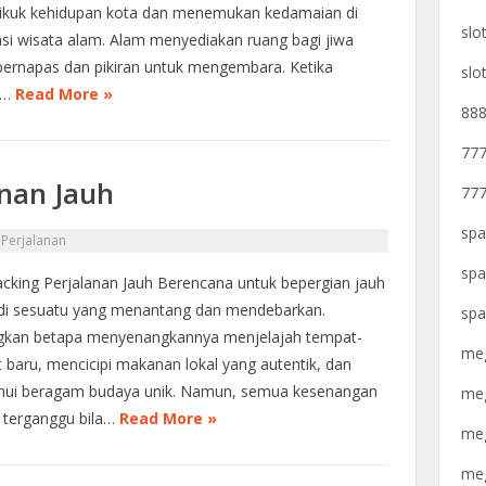
pikuk kehidupan kota dan menemukan kedamaian di
slo
asi wisata alam. Alam menyediakan ruang bagi jiwa
bernapas dan pikiran untuk mengembara. Ketika
slo
a…
Read More »
888
777
anan Jauh
777
spa
n
Perjalanan
spa
acking Perjalanan Jauh Berencana untuk bepergian jauh
adi sesuatu yang menantang dan mendebarkan.
spa
kan betapa menyenangkannya menjelajah tempat-
meg
 baru, mencicipi makanan lokal yang autentik, dan
ui beragam budaya unik. Namun, semua kesenangan
meg
sa terganggu bila…
Read More »
meg
meg