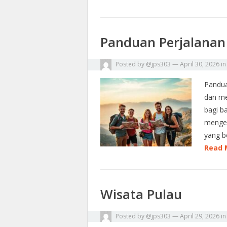
Panduan Perjalanan
Posted by
@jps303
—
April 30, 2026
i
Pandua
dan me
bagi b
mengem
yang b
Read 
Wisata Pulau
Posted by
@jps303
—
April 29, 2026
i