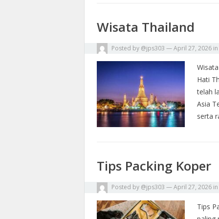
Wisata Thailand
Posted by
@jps303
—
April 27, 2026
i
Wisata
Hati T
telah l
Asia T
serta 
Tips Packing Koper
Posted by
@jps303
—
April 27, 2026
i
Tips P
paling