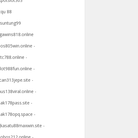
kpotslot303
tqu 88
suntung99
awins818.online
os805win.online -
tc788.online -
lot988fun.online -
an313jepe.site -
us138viral.online -
ak178pass.site -
ak178opq.space -
kasatu88maxwin.site -
obos212.online -