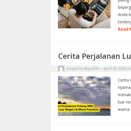
beperg
Anda b
terden
Read 
Cerita Perjalanan L
Posted by
@jps303
—
April 26, 2026
i
Cerita
nyaman
menaku
luar n
warna 