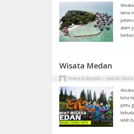
Wisata
lama m
pelanc
alam y
berkun
Wisata Medan
Posted by
@jps303
—
April 28, 2026
i
Wisata
kota t
pintu 
kebuda
lebih 