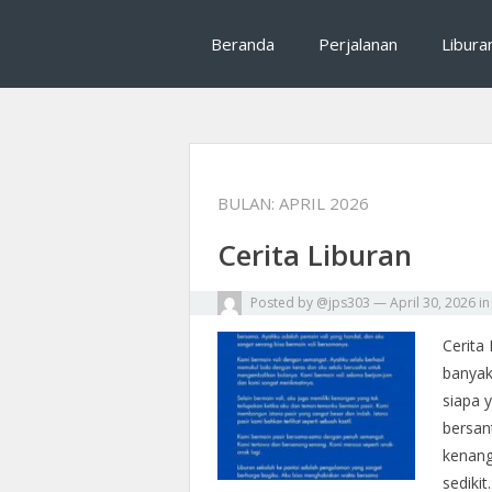
Mrhalliday salah satu tips traveling, rekomenda
Mrhalliday : Tips T
Beranda
Perjalanan
Libura
perjalanan
BULAN:
APRIL 2026
Cerita Liburan
Posted by
@jps303
—
April 30, 2026
i
Cerita
banyak
siapa 
bersan
kenang
sediki