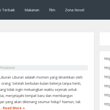
si destinasi wisata, dan cerita pengalaman perjalanan seru untuk liburan yan
raveling, destinasi wisata, dan 
n Terbaik
Makanan
film
Zona Novel
htt
htt
n
Perjalanan
htt
 Liburan Liburan adalah momen yang dinantikan oleh
 orang. Setelah berbulan-bulan bekerja tanpa henti,
htt
yang tidak ingin meluangkan waktu sejenak untuk
htt
tai, menjelajahi tempat baru dan membangun
an yang akan dikenang seumur hidup? Namun, tak
htt
t…
Read More »