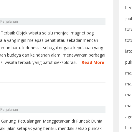
btv
jua
n
Perjalanan
tot
 Terbaik Objek wisata selalu menjadi magnet bagi
tot
saja yang ingin melepas penat atau sekadar mencari
aman baru. Indonesia, sebagai negara kepulauan yang
lat
kan budaya dan keindahan alam, menawarkan berbagai
pul
asi wisata terbaik yang patut dieksplorasi….
Read More
max
max
max
max
n
Perjalanan
age
 Gunung: Petualangan Menggetarkan di Puncak Dunia
bim
ki jalan setapak yang berliku, mendaki setiap puncak