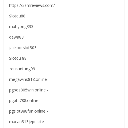
https://3smreviews.com/
S
lotqu88
mahyong333
dewa88
jackpotslot303
Slotqu 88
zeusuntung99
megawins818.online
pgbos805win.online -
pgbtc788.online -
pgslot988fun.online -
macan313jepe.site -