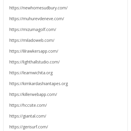
https://newhomesudbury.com/
https://muhurevdeneve.com/
https://mizumagolf.com/
https://miladoweb.com/
https://lilrawkersapp.com/
https://lighthallstudio.com/
https://learnwichita.org
https://kimkardashiantapes.org
https://killerwebapp.com/
https://hccsite.com/
https://giantal.com/
https://gerisurf.com/