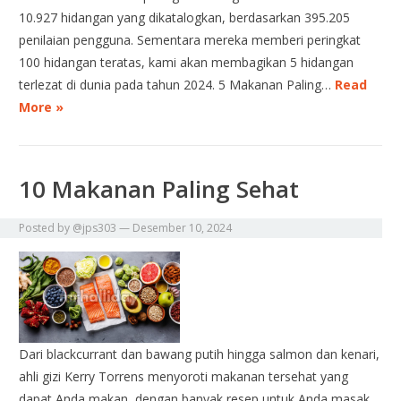
10.927 hidangan yang dikatalogkan, berdasarkan 395.205
penilaian pengguna. Sementara mereka memberi peringkat
100 hidangan teratas, kami akan membagikan 5 hidangan
terlezat di dunia pada tahun 2024. 5 Makanan Paling…
Read
More »
10 Makanan Paling Sehat
Posted by
@jps303
—
Desember 10, 2024
Dari blackcurrant dan bawang putih hingga salmon dan kenari,
ahli gizi Kerry Torrens menyoroti makanan tersehat yang
dapat Anda makan, dengan banyak resep untuk Anda masak