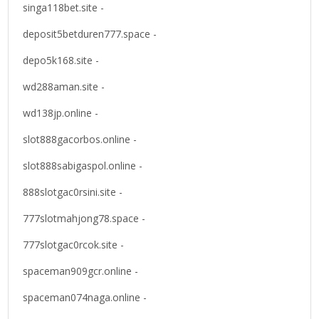
singa118bet.site -
deposit5betduren777.space -
depo5k168.site -
wd288aman.site -
wd138jp.online -
slot888gacorbos.online -
slot888sabigaspol.online -
888slotgac0rsini.site -
777slotmahjong78.space -
777slotgac0rcok.site -
spaceman909gcr.online -
spaceman074naga.online -