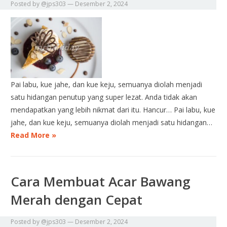
Posted by
@jps303
—
Desember 2, 2024
Pai labu, kue jahe, dan kue keju, semuanya diolah menjadi
satu hidangan penutup yang super lezat. Anda tidak akan
mendapatkan yang lebih nikmat dari itu. Hancur… Pai labu, kue
jahe, dan kue keju, semuanya diolah menjadi satu hidangan…
Read More »
Cara Membuat Acar Bawang
Merah dengan Cepat
Posted by
@jps303
—
Desember 2, 2024