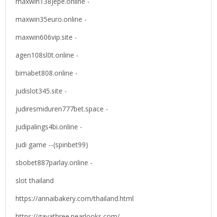
maxwin138jepe.online -
maxwin35euro.online -
maxwin606vip.site -
agen108sl0t.online -
bimabet808.online -
judislot345.site -
judiresmiduren777bet.space -
judipalings4bi.online -
judi game --(spinbet99)
sbobet887parlay.online -
slot thailand
https://annaibakery.com/thailand.html
https://gayathree.nearlooks.com/