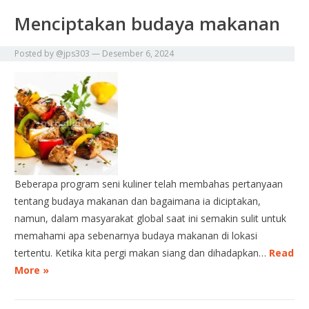
Menciptakan budaya makanan
Posted by
@jps303
—
Desember 6, 2024
Beberapa program seni kuliner telah membahas pertanyaan
tentang budaya makanan dan bagaimana ia diciptakan,
namun, dalam masyarakat global saat ini semakin sulit untuk
memahami apa sebenarnya budaya makanan di lokasi
tertentu. Ketika kita pergi makan siang dan dihadapkan…
Read
More »