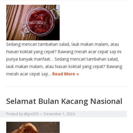
Sedang mencari tambahan salad, lauk makan malam, atau
hiasan koktail yang cepat? Bawang merah acar cepat saji ini
punya banyak manfaat… Sedang mencari tambahan salad,
lauk makan malam, atau hiasan koktail yang cepat? Bawang
merah acar cepat saji…
Read More »
Selamat Bulan Kacang Nasional
Posted by
@jps303
—
Desember 1, 2024