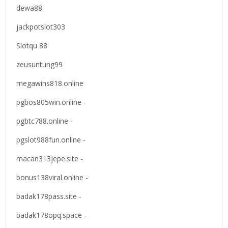
dewa88
jackpotslot303
Slotqu 88
zeusuntung99
megawins818.online
pgbos805win.online -
pgbtc788.online -
pgslot988fun.online -
macan313jepe.site -
bonus138viral.online -
badak178pass.site -
badak178opq.space -