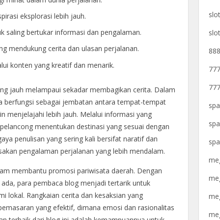
slo
irasi eksplorasi lebih jauh.
uk saling bertukar informasi dan pengalaman.
slo
g mendukung cerita dan ulasan perjalanan.
888
 konten yang kreatif dan menarik.
777
777
yang jauh melampaui sekadar membagikan cerita. Dalam
a berfungsi sebagai jembatan antara tempat-tempat
spa
menjelajahi lebih jauh. Melalui informasi yang
spa
pelancong menentukan destinasi yang sesuai dengan
a penulisan yang sering kali bersifat naratif dan
spa
asakan pengalaman perjalanan yang lebih mendalam.
meg
 dalam membantu promosi pariwisata daerah. Dengan
meg
 ada, para pembaca blog menjadi tertarik untuk
lokal. Rangkaian cerita dan kesaksian yang
meg
pemasaran yang efektif, dimana emosi dan rasionalitas
meg
an terbaik dari blog ini adalah kemampuannya untuk