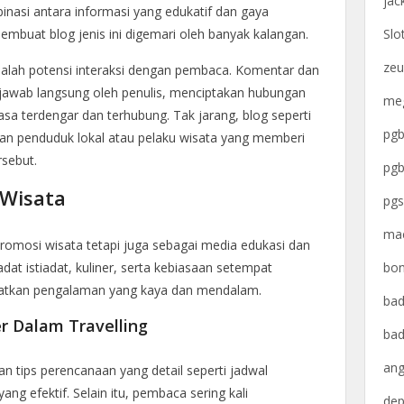
jac
inasi antara informasi yang edukatif dan gaya
Slo
embuat blog jenis ini digemari oleh banyak kalangan.
zeu
adalah potensi interaksi dengan pembaca. Komentar dan
dijawab langsung oleh penulis, menciptakan hubungan
meg
a terdengar dan terhubung. Tak jarang, blog seperti
pgb
an penduduk lokal atau pelaku wisata yang memberi
rsebut.
pgb
Wisata
pgs
mac
promosi wisata tetapi juga sebagai media edukasi dan
bon
adat istiadat, kuliner, serta kebiasaan setempat
atkan pengalaman yang kaya dan mendalam.
bad
r Dalam Travelling
bad
ang
 tips perencanaan yang detail seperti jadwal
ang efektif. Selain itu, pembaca sering kali
dep