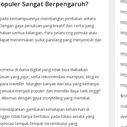
htt
Populer Sangat Berpengaruh?
htt
tak pada kemampuannya membangun jembatan antara
htt
engan gaya penulisan yang kreatif dan cerita yang
htt
atian semua kalangan. Para pelancong pemula atau
 dapat menemukan sudut pandang yang menyentuh dan
htt
htt
htt
mena di dunia digital yang tidak bisa diabaikan.
htt
lasan yang jujur, serta rekomendasi mumpuni, blog ini
para traveller. Mungkin banyak dari kita yang bertanya-
htt
isata menjadi populer dan memiliki daya tarik tinggi?
S
lo
 dikemas dengan gaya storytelling yang memikat.
ma
 mendapatkan gambaran kehidupan sehari-hari di
logger tidak hanya berfokus pada lokasi wisata yang
de
ksplorasi tempat-tempat tersembunyi yang