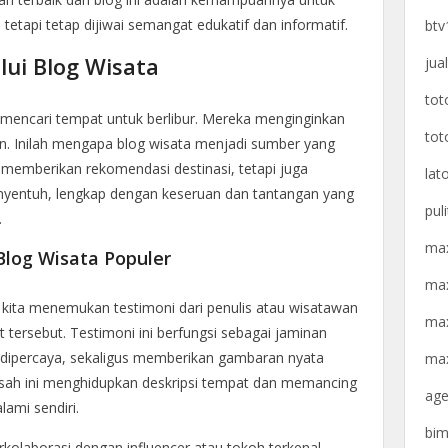
etapi tetap dijiwai semangat edukatif dan informatif.
btv
lui Blog Wisata
jua
tot
mencari tempat untuk berlibur. Mereka menginginkan
tot
 Inilah mengapa blog wisata menjadi sumber yang
 memberikan rekomendasi destinasi, tetapi juga
lat
nyentuh, lengkap dengan keseruan dan tantangan yang
pul
.
max
log Wisata Populer
max
 kita menemukan testimoni dari penulis atau wisatawan
max
 tersebut. Testimoni ini berfungsi sebagai jaminan
 dipercaya, sekaligus memberikan gambaran nyata
max
kisah ini menghidupkan deskripsi tempat dan memancing
age
ami sendiri.
bim
erkolaborasi dengan influencer atau tokoh terkenal