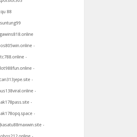
kpotslot303
tqu 88
suntung99
awins818.online
os805win.online -
tc788.online -
lot988fun.online -
an313jepe.site -
us138viral.online -
ak178pass.site -
ak178opq.space -
kasatu88maxwin.site -
obos212.online -