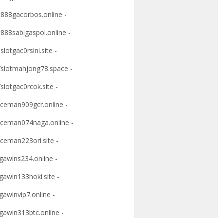
t888gacorbos.online -
t888sabigaspol.online -
slotgac0rsini.site -
slotmahjong78.space -
slotgac0rcok.site -
ceman909gcr.online -
ceman074naga.online -
ceman223ori.site -
awins234.online -
awin133hoki.site -
awinvip7.online -
awin313btc.online -