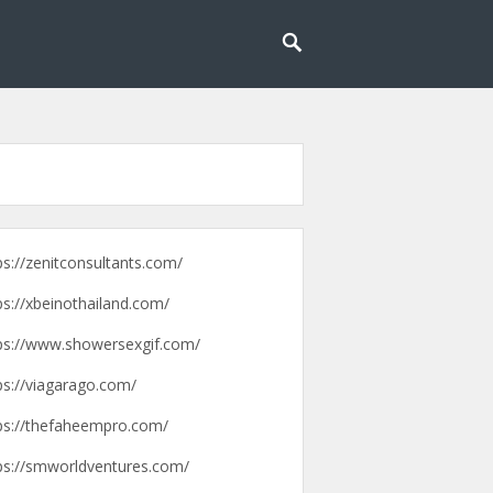
g lebih mudah dan menyenangkan.
pengalaman
ps://zenitconsultants.com/
ps://xbeinothailand.com/
ps://www.showersexgif.com/
ps://viagarago.com/
ps://thefaheempro.com/
ps://smworldventures.com/