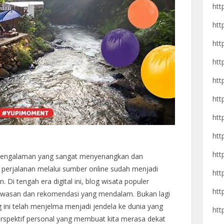
htt
htt
htt
htt
htt
htt
htt
htt
htt
h pengalaman yang sangat menyenangkan dan
erjalanan melalui sumber online sudah menjadi
htt
. Di tengah era digital ini, blog wisata populer
htt
wasan dan rekomendasi yang mendalam. Bukan lagi
 ini telah menjelma menjadi jendela ke dunia yang
htt
spektif personal yang membuat kita merasa dekat