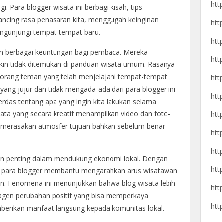
htt
i. Para blogger wisata ini berbagi kisah, tips
ancing rasa penasaran kita, menggugah keinginan
htt
ngunjungi tempat-tempat baru.
htt
an berbagai keuntungan bagi pembaca. Mereka
htt
kin tidak ditemukan di panduan wisata umum. Rasanya
seorang teman yang telah menjelajahi tempat-tempat
htt
an yang jujur dan tidak mengada-ada dari para blogger ini
htt
das tentang apa yang ingin kita lakukan selama
isata yang secara kreatif menampilkan video dan foto-
htt
a merasakan atmosfer tujuan bahkan sebelum benar-
htt
htt
ran penting dalam mendukung ekonomi lokal. Dengan
htt
kal, para blogger membantu mengarahkan arus wisatawan
tkan. Fenomena ini menunjukkan bahwa blog wisata lebih
htt
 agen perubahan positif yang bisa memperkaya
htt
berikan manfaat langsung kepada komunitas lokal.