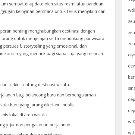
elum sempat di-update oleh situs resmi atau panduan
wdb
nggugah keinginan pembaca untuk terus mengikuti dan
zeu
erperan penting menghubungkan destinasi dengan
zeu
orang untuk menjelajah serta mendukung pariwisata
zeu
g persuasif, storytelling yang emosional, dan
n konten yang menarik bagi siapa saja yang mencari
oly
dew
bet
n terkini tentang destinasi wisata.
sin
rjalanan bagi pelancong baru dan berpengalaman.
dep
ta baru yang jarang diketahui publik.
dep
s lokal di area wisata.
wd2
ng jujur dari pengalaman perjalanan.
wd1
 minat dalam dunia perjalanan.