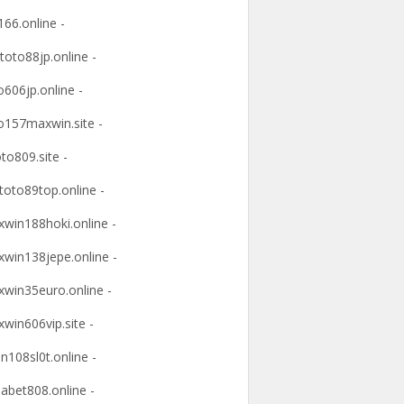
166.online -
ltoto88jp.online -
o606jp.online -
o157maxwin.site -
oto809.site -
itoto89top.online -
win188hoki.online -
win138jepe.online -
win35euro.online -
win606vip.site -
n108sl0t.online -
abet808.online -