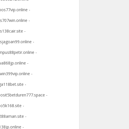
os77vip.online -
s707win.online -
s138cair.site -
sjagoan99.online -
mpus88petir.online -
a868jp.online -
win399vip.online -
ga118bet.site -
osit5betduren777.space -
o5k168.site -
88aman.site -
38jp.online -