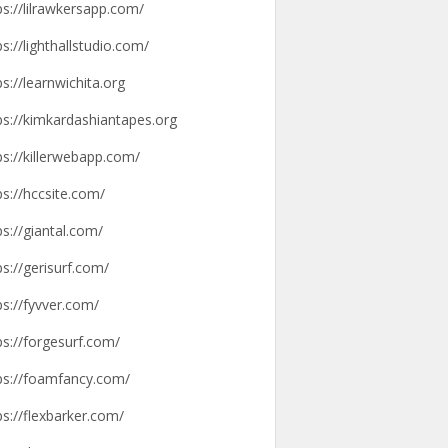
ps://lilrawkersapp.com/
ps://lighthallstudio.com/
ps://learnwichita.org
ps://kimkardashiantapes.org
ps://killerwebapp.com/
ps://hccsite.com/
ps://giantal.com/
ps://gerisurf.com/
ps://fyvver.com/
ps://forgesurf.com/
ps://foamfancy.com/
ps://flexbarker.com/