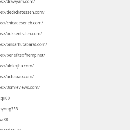
ps://drawyarn.com/
ps://declickatessen.com/
ps://chicadeserieb.com/
ps://boksentralen.com/
ps://binsarhutabarat.com/
ps://benefitsofhemp.net/
ps://alokojha.com/
ps://achabao.com/
ps://3smreviews.com/
tqu88
hyong333
wa88