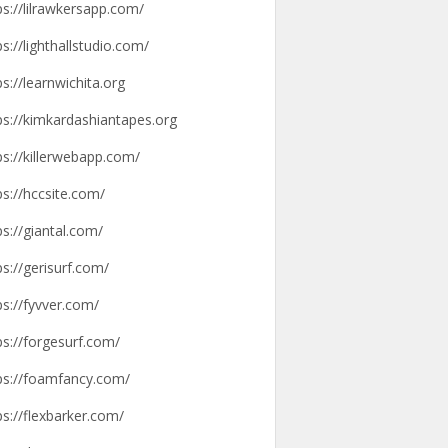
ps://lilrawkersapp.com/
ps://lighthallstudio.com/
ps://learnwichita.org
ps://kimkardashiantapes.org
ps://killerwebapp.com/
ps://hccsite.com/
ps://giantal.com/
ps://gerisurf.com/
ps://fyvver.com/
ps://forgesurf.com/
ps://foamfancy.com/
ps://flexbarker.com/