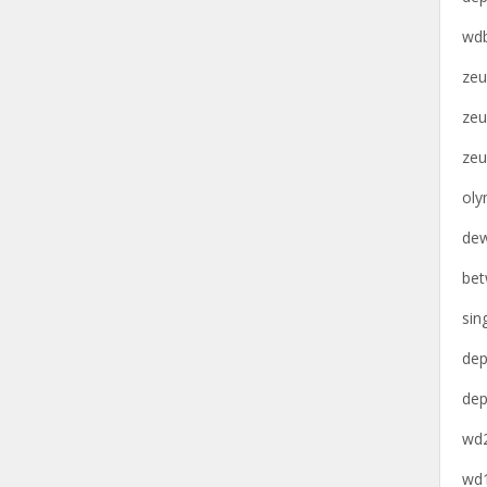
wdb
zeu
zeu
zeu
oly
dew
bet
sin
dep
dep
wd2
wd1