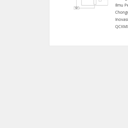
Ilmu P
Chongq
Inovas
QCXMX