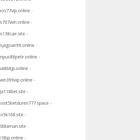
os77vip.online -
s707win.online -
s138cair.site -
sjagoan99.online -
mpus88petir.online -
a868jp.online -
win399vip.online -
ga118bet.site -
osit5betduren777.space -
o5k168.site -
88aman.site -
38jp.online -