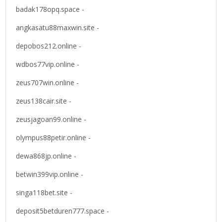
badak178opq.space -
angkasatu88maxwin.site -
depobos212.online -
wdbos77vip.online -
zeus707win.online -
zeus138cair.site -
zeusjagoan99.online -
olympus88petir.online -
dewa868jp.online -
betwin399vip.online -
singa118bet.site -
deposit5betduren777.space -