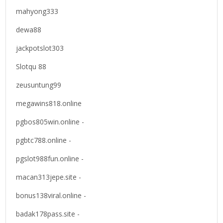
mahyong333
dewa88
jackpotslot303
Slotqu 88
zeusuntung99
megawins818.online
pgbos805win.online -
pgbtc788.online -
pgslot988fun.online -
macan313jepe.site -
bonus138viral.online -
badak178pass.site -