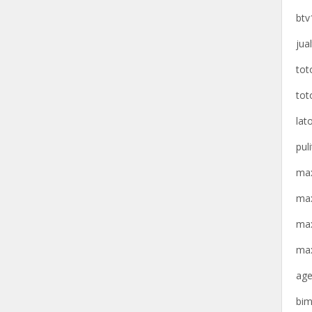
btv
jua
tot
tot
lat
pul
max
max
max
max
age
bim