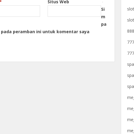
*
Situs Web
slo
Si
m
slo
pa
888
a pada peramban ini untuk komentar saya
777
777
spa
spa
spa
meg
meg
meg
meg