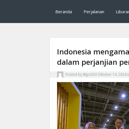
Mrhalliday salah satu tips traveling, rekomenda
Mrhalliday : Tips T
Beranda
Perjalanan
Libura
perjalanan
Indonesia mengaman
dalam perjanjian p
Posted by
@jps303
Oktober 14, 2024