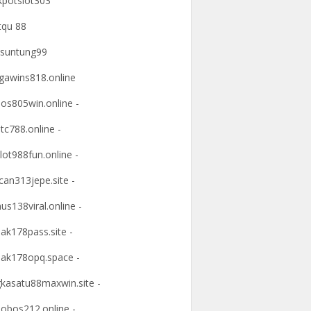
kpotslot303
tqu 88
suntung99
awins818.online
os805win.online -
tc788.online -
lot988fun.online -
an313jepe.site -
us138viral.online -
ak178pass.site -
ak178opq.space -
kasatu88maxwin.site -
obos212.online -