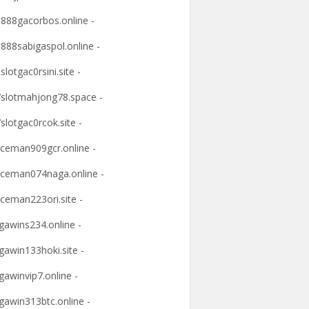
t888gacorbos.online -
t888sabigaspol.online -
slotgac0rsini.site -
slotmahjong78.space -
slotgac0rcok.site -
ceman909gcr.online -
ceman074naga.online -
ceman223ori.site -
awins234.online -
awin133hoki.site -
awinvip7.online -
awin313btc.online -