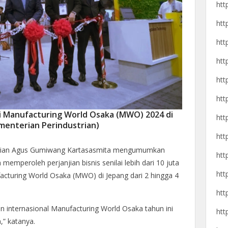
htt
htt
htt
htt
htt
htt
i Manufacturing World Osaka (MWO) 2024 di
htt
enterian Perindustrian)
htt
trian Agus Gumiwang Kartasasmita mengumumkan
htt
memperoleh perjanjian bisnis senilai lebih dari 10 juta
htt
cturing World Osaka (MWO) di Jepang dari 2 hingga 4
htt
n internasional Manufacturing World Osaka tahun ini
htt
” katanya.