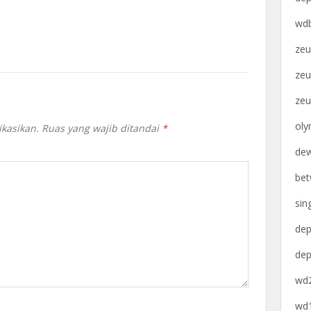
wdb
zeu
zeu
zeu
oly
ikasikan.
Ruas yang wajib ditandai
*
dew
bet
sin
dep
dep
wd2
wd1