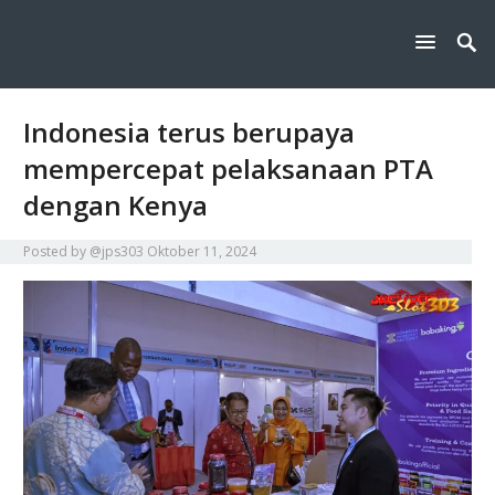
Mrhalliday salah satu tips traveling, rekomendasi destinasi wisata, dan
Mrhalliday : Tips Traveling,
cerita pengalaman perjalanan seru untuk liburan yang lebih mudah dan
menyenangkan.
destinasi wisata, dan
pengalaman perjalanan
Indonesia terus berupaya
mempercepat pelaksanaan PTA
dengan Kenya
Posted by
@jps303
Oktober 11, 2024