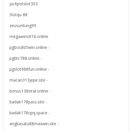
jackpotslot303
Slotqu 88
zeusuntung99
megawins818.online
pgbos805win.online -
pgbtc788.online -
pgslot988fun.online -
macan313jepe.site -
bonus138viral.online -
badak178pass.site -
badak178opq.space -
angkasatu88maxwin.site -