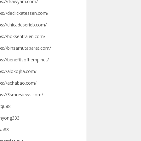
ps://drawyarn.com/
ps://declickatessen.com/
ps://chicadeserieb.com/
ps://boksentralen.com/
ps://binsarhutabarat.com/
ps://benefitsofhemp.net/
ps://alokojha.com/
ps://achabao.com/
ps://3smreviews.com/
tqu88
hyong333
wa88