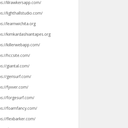
ps://lilrawkersapp.com/
ps://lighthallstudio.com/
ps://learnwichita.org
ps://kimkardashiantapes.org
ps://killerwebapp.com/
ps://hccsite.com/
ps://giantal.com/
ps://gerisurf.com/
ps://fyvver.com/
ps://forgesurf.com/
ps://foamfancy.com/
ps://flexbarker.com/