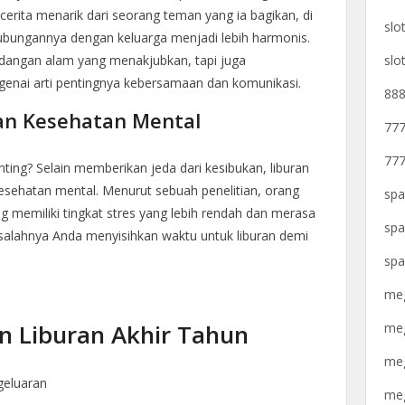
erita menarik dari seorang teman yang ia bagikan, di
slo
ubungannya dengan keluarga menjadi lebih harmonis.
slo
dangan alam yang menakjubkan, tapi juga
enai arti pentingnya kebersamaan dan komunikasi.
888
an Kesehatan Mental
777
777
ting? Selain memberikan jeda dari kesibukan, liburan
esehatan mental. Menurut sebuah penelitian, orang
spa
g memiliki tingkat stres yang lebih rendah dan merasa
spa
a salahnya Anda menyisihkan waktu untuk liburan demi
spa
meg
n Liburan Akhir Tahun
meg
meg
geluaran
meg