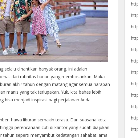
htt
htt
htt
htt
htt
htt
 selalu dinantikan banyak orang. Ini adalah
htt
nat dari rutinitas harian yang membosankan. Maka
htt
 liburan akhir tahun dengan matang agar semua harapan
 manis yang tak terlupakan. Yuk, kita bahas lebih
htt
ng bisa menjadi inspirasi bagi perjalanan Anda
htt
htt
ber, hawa liburan semakin terasa. Dari suasana kota
 hingga perencanaan cuti di kantor yang sudah diajukan
htt
hir tahun seperti menyambut kedatangan sahabat lama