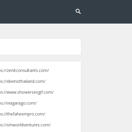
g lebih mudah dan menyenangkan.
pengalaman
ps://zenitconsultants.com/
ps://xbeinothailand.com/
ps://www.showersexgif.com/
ps://viagarago.com/
ps://thefaheempro.com/
ps://smworldventures.com/