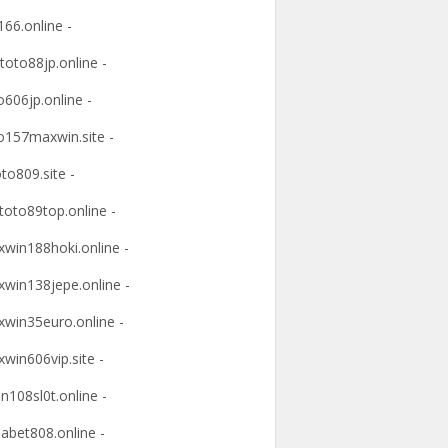
166.online -
ltoto88jp.online -
o606jp.online -
o157maxwin.site -
oto809.site -
itoto89top.online -
win188hoki.online -
win138jepe.online -
win35euro.online -
win606vip.site -
n108sl0t.online -
abet808.online -