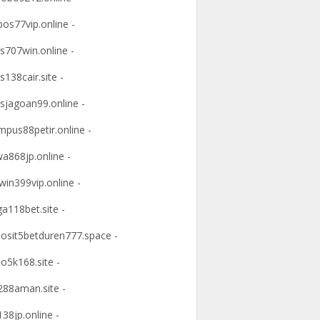
os77vip.online -
s707win.online -
s138cair.site -
sjagoan99.online -
mpus88petir.online -
a868jp.online -
win399vip.online -
ga118bet.site -
osit5betduren777.space -
o5k168.site -
88aman.site -
38jp.online -