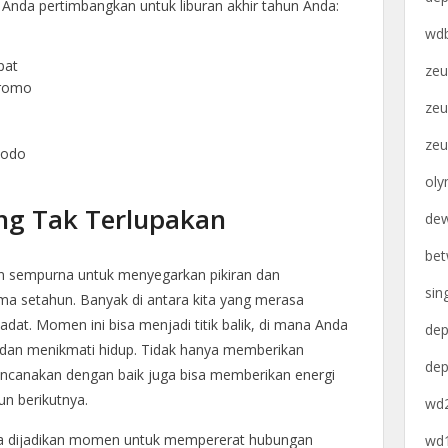
 Anda pertimbangkan untuk liburan akhir tahun Anda:
wdb
pat
zeu
Bromo
zeu
zeu
modo
oly
ng Tak Terlupakan
dew
bet
an sempurna untuk menyegarkan pikiran dan
sin
a setahun. Banyak di antara kita yang merasa
padat. Momen ini bisa menjadi titik balik, di mana Anda
dep
 dan menikmati hidup. Tidak hanya memberikan
dep
rencanakan dengan baik juga bisa memberikan energi
un berikutnya.
wd2
bisa dijadikan momen untuk mempererat hubungan
wd1