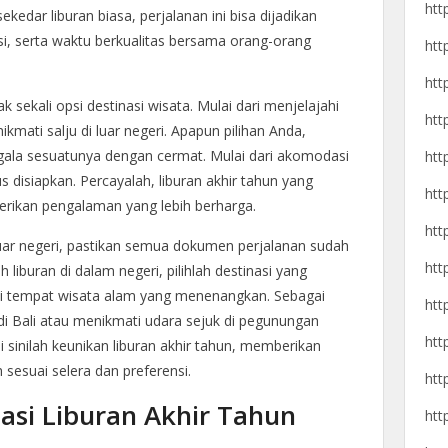
htt
kedar liburan biasa, perjalanan ini bisa dijadikan
si, serta waktu berkualitas bersama orang-orang
htt
htt
sekali opsi destinasi wisata. Mulai dari menjelajahi
htt
mati salju di luar negeri. Apapun pilihan Anda,
gala sesuatunya dengan cermat. Mulai dari akomodasi
htt
 disiapkan. Percayalah, liburan akhir tahun yang
htt
rikan pengalaman yang lebih berharga.
htt
uar negeri, pastikan semua dokumen perjalanan sudah
htt
 liburan di dalam negeri, pilihlah destinasi yang
i tempat wisata alam yang menenangkan. Sebagai
htt
 di Bali atau menikmati udara sejuk di pegunungan
htt
Di sinilah keunikan liburan akhir tahun, memberikan
sesuai selera dan preferensi.
htt
asi Liburan Akhir Tahun
htt