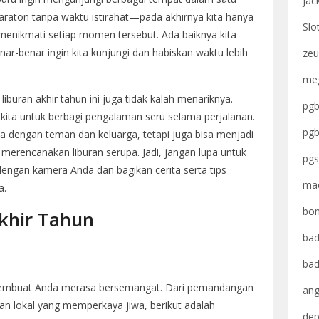
jac
maraton tanpa waktu istirahat—pada akhirnya kita hanya
Slo
 menikmati setiap momen tersebut. Ada baiknya kita
ar-benar ingin kita kunjungi dan habiskan waktu lebih
zeu
meg
liburan akhir tahun ini juga tidak kalah menariknya.
pgb
kita untuk berbagi pengalaman seru selama perjalanan.
pgb
 dengan teman dan keluarga, tetapi juga bisa menjadi
 merencanakan liburan serupa. Jadi, jangan lupa untuk
pgs
ngan kamera Anda dan bagikan cerita serta tips
mac
a.
bon
Akhir Tahun
bad
bad
 membuat Anda merasa bersemangat. Dari pemandangan
ang
 lokal yang memperkaya jiwa, berikut adalah
dep