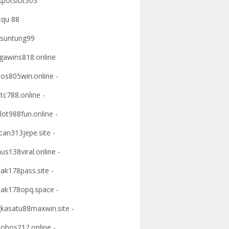
kpotslot303
tqu 88
suntung99
awins818.online
os805win.online -
tc788.online -
lot988fun.online -
an313jepe.site -
us138viral.online -
ak178pass.site -
ak178opq.space -
kasatu88maxwin.site -
obos212.online -