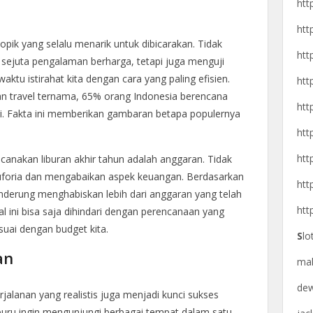
htt
htt
topik yang selalu menarik untuk dibicarakan. Tidak
htt
ejuta pengalaman berharga, tetapi juga menguji
tu istirahat kita dengan cara yang paling efisien.
htt
n travel ternama, 65% orang Indonesia berencana
htt
ni. Fakta ini memberikan gambaran betapa populernya
htt
htt
canakan liburan akhir tahun adalah anggaran. Tidak
 euforia dan mengabaikan aspek keuangan. Berdasarkan
htt
enderung menghabiskan lebih dari anggaran yang telah
htt
Hal ini bisa saja dihindari dengan perencanaan yang
uai dengan budget kita.
S
lo
an
ma
de
jalanan yang realistis juga menjadi kunci sukses
u-buru ingin mengunjungi berbagai tempat dalam satu