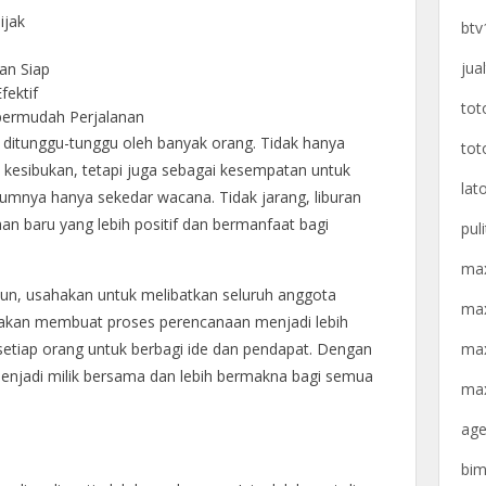
ijak
btv
jua
an Siap
fektif
tot
ermudah Perjalanan
g ditunggu-tunggu oleh banyak orang. Tidak hanya
tot
 kesibukan, tetapi juga sebagai kesempatan untuk
lat
umnya hanya sekedar wacana. Tidak jarang, liburan
saan baru yang lebih positif dan bermanfaat bagi
pul
max
un, usahakan untuk melibatkan seluruh anggota
max
i akan membuat proses perencanaan menjadi lebih
max
tiap orang untuk berbagi ide dan pendapat. Dengan
enjadi milik bersama dan lebih bermakna bagi semua
max
age
bim