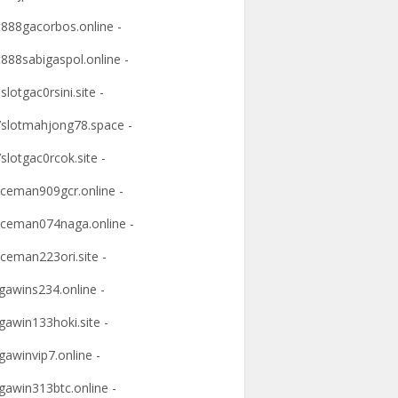
t888gacorbos.online -
t888sabigaspol.online -
slotgac0rsini.site -
slotmahjong78.space -
slotgac0rcok.site -
ceman909gcr.online -
ceman074naga.online -
ceman223ori.site -
awins234.online -
awin133hoki.site -
awinvip7.online -
awin313btc.online -