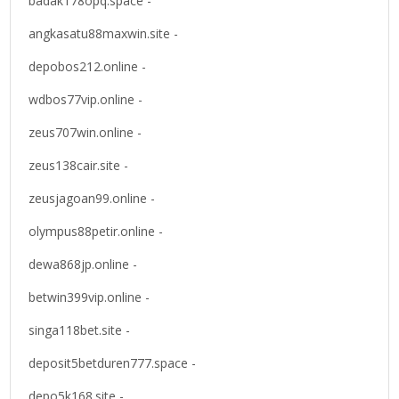
badak178opq.space -
angkasatu88maxwin.site -
depobos212.online -
wdbos77vip.online -
zeus707win.online -
zeus138cair.site -
zeusjagoan99.online -
olympus88petir.online -
dewa868jp.online -
betwin399vip.online -
singa118bet.site -
deposit5betduren777.space -
depo5k168.site -