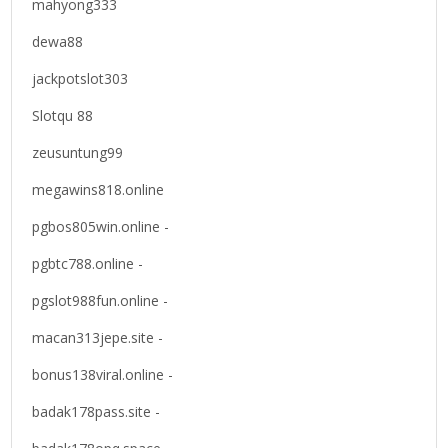
mahyong333
dewa88
jackpotslot303
Slotqu 88
zeusuntung99
megawins818.online
pgbos805win.online -
pgbtc788.online -
pgslot988fun.online -
macan313jepe.site -
bonus138viral.online -
badak178pass.site -