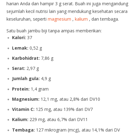
harian Anda dan hampir 3 g serat. Buah ini juga mengandung
sejumlah kecil nutrisi lain yang mendukung kesehatan secara
keseluruhan, seperti
magnesium
,
kalium
, dan tembaga.
Satu buah jambu biji tanpa ampas memberikan:
Kalori:
37
Lemak:
0,52 g
Karbohidrat:
7,86 g
Serat:
2,97 g
Jumlah gula:
4,9 g
Protein:
1,4 gram
Magnesium:
12,1 mg, atau 2,8% dari DV
10
Vitamin C:
125 mg, atau 139% dari DV
7
Kalium:
229 mg, atau 6,7% dari DV
11
Tembaga:
127 mikrogram (mcg), atau 14,1% dari DV