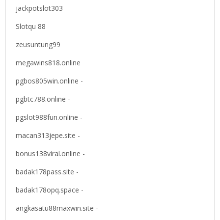
jackpotslot303
Slotqu 88
zeusuntung99
megawins818.online
pgbos805win.online -
pgbtc788.online -
pgslot988fun.online -
macan313jepe.site -
bonus138viral.online -
badak178pass.site -
badak178opq.space -
angkasatu88maxwin.site -