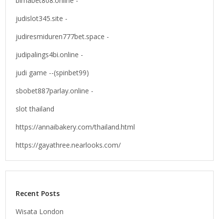
bimabet808.online -
judislot345.site -
judiresmiduren777bet.space -
judipalings4bi.online -
judi game --(spinbet99)
sbobet887parlay.online -
slot thailand
https://annaibakery.com/thailand.html
https://gayathree.nearlooks.com/
Recent Posts
Wisata London