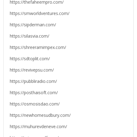
https://thefaheempro.com/
https://smworldventures.com/
https://sipderman.com/
https://silasvia.com/
https://shreeramimpex.com/
https://sdtoplit.com/
https://revivepsu.com/
https://pubbliradio.com/
https://posthaisoft.com/
https://osmosisdao.com/
https://newhomesudbury.com/
https://muhurevdeneve.com/