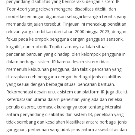
penyandang disabilitas yang berinteraksi dengan sistem IR.
Teori-teori yang relevan mengenai disabilitas diteliti, dan
model kesenjangan digunakan sebagai kerangka teoritis yang
memandu tinjauan tersebut. Tinjauan ini mencakup penelitian
relevan yang diterbitkan dari tahun 2000 hingga 2023, dengan
fokus pada kelompok pengguna dengan gangguan sensorik,
kognitif, dan motorik. Topik utamanya adalah situasi
pencarian bantuan yang dihadapi oleh kelompok pengguna ini
dalam berbagai sistem IR karena desain sistem tidak
memenuhi kebutuhan pengguna, dan taktik pencarian yang
diterapkan oleh pengguna dengan berbagai jenis disabilitas
yang sesuai dengan berbagai situasi pencarian bantuan.
Rekomendasi desain untuk sistem dan platform IR juga diteliti.
Keterbatasan utama dalam penelitian yang ada dan refleksi
penulis disorot, termasuk kurangnya teori tentang interaksi
antara penyandang disabilitas dan sistem IR, penelitian yang
tidak seimbang dan kesalahan klasifikasi antara berbagai jenis
gangguan, perbedaan yang tidak jelas antara aksesibilitas dan