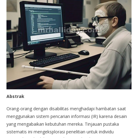
Abstrak
Orang-orang dengan disabilitas menghadapi hambatan saat
menggunakan sistem pencarian informasi (IR) karena desain
yang mengabaikan kebutuhan mereka. Tinjauan pustaka
sistematis ini mengeksplorasi penelitian untuk individu