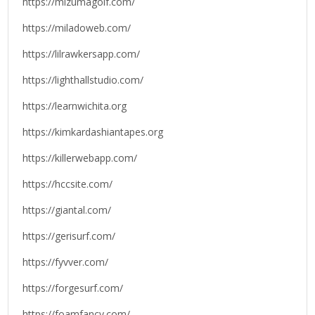
https://mizumagolf.com/
https://miladoweb.com/
https://lilrawkersapp.com/
https://lighthallstudio.com/
https://learnwichita.org
https://kimkardashiantapes.org
https://killerwebapp.com/
https://hccsite.com/
https://giantal.com/
https://gerisurf.com/
https://fyvver.com/
https://forgesurf.com/
https://foamfancy.com/