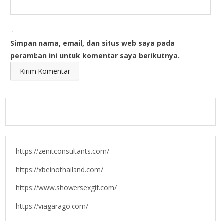
Simpan nama, email, dan situs web saya pada
peramban ini untuk komentar saya berikutnya.
https://zenitconsultants.com/
https://xbeinothailand.com/
https://www.showersexgif.com/
https://viagarago.com/