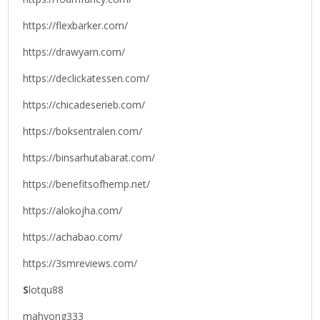
https://flexbarker.com/
https://drawyarn.com/
https://declickatessen.com/
https://chicadeserieb.com/
https://boksentralen.com/
https://binsarhutabarat.com/
https://benefitsofhemp.net/
https://alokojha.com/
https://achabao.com/
https://3smreviews.com/
S
lotqu88
mahyong333