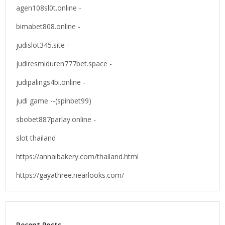
agen108sl0t.online -
bimabet808.online -
judislot345.site -
judiresmiduren777bet.space -
judipalings4bi.online -
judi game --(spinbet99)
sbobet887parlay.online -
slot thailand
https://annaibakery.com/thailand.html
https://gayathree.nearlooks.com/
Recent Posts