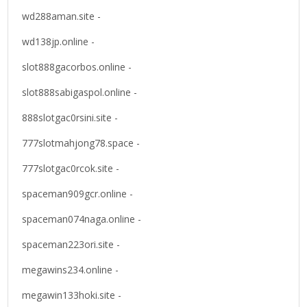
wd288aman.site -
wd138jp.online -
slot888gacorbos.online -
slot888sabigaspol.online -
888slotgac0rsini.site -
777slotmahjong78.space -
777slotgac0rcok.site -
spaceman909gcr.online -
spaceman074naga.online -
spaceman223ori.site -
megawins234.online -
megawin133hoki.site -