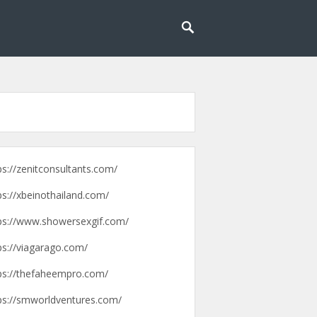
g lebih mudah dan menyenangkan.
pengalaman
ps://zenitconsultants.com/
ps://xbeinothailand.com/
ps://www.showersexgif.com/
ps://viagarago.com/
ps://thefaheempro.com/
ps://smworldventures.com/