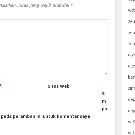
ikasikan.
Ruas yang wajib ditandai
*
wdb
zeu
zeu
zeu
oly
dew
bet
*
Situs Web
sin
Si
dep
m
pa
dep
a pada peramban ini untuk komentar saya
wd2
wd1