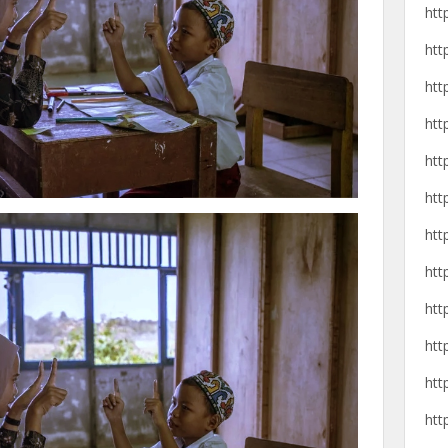
htt
htt
htt
htt
htt
htt
htt
htt
htt
htt
htt
htt