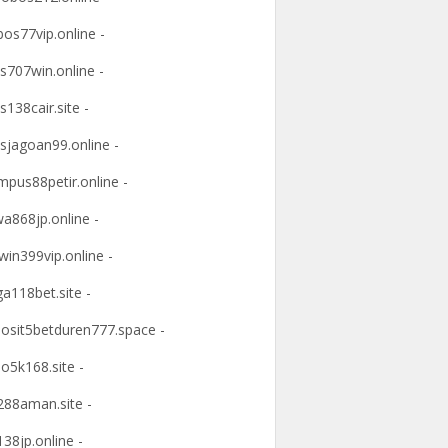
os77vip.online -
s707win.online -
s138cair.site -
sjagoan99.online -
mpus88petir.online -
a868jp.online -
win399vip.online -
ga118bet.site -
osit5betduren777.space -
o5k168.site -
88aman.site -
38jp.online -