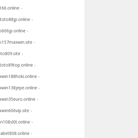
166.online -
ltoto88jp.online -
o606jp.online -
o157maxwin.site -
oto809.site -
itoto89top.online -
win188hoki.online -
win138jepe.online -
win35euro.online -
win606vip.site -
n108sl0t.online -
abet808.online -