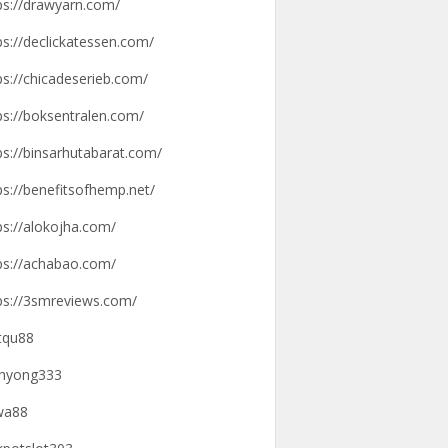
ps://drawyarn.com/
ps://declickatessen.com/
ps://chicadeserieb.com/
ps://boksentralen.com/
ps://binsarhutabarat.com/
ps://benefitsofhemp.net/
ps://alokojha.com/
ps://achabao.com/
ps://3smreviews.com/
tqu88
hyong333
wa88