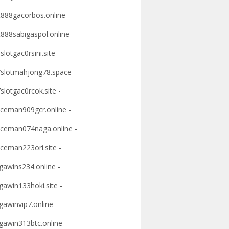
t888gacorbos.online -
t888sabigaspol.online -
slotgac0rsini.site -
slotmahjong78.space -
slotgac0rcok.site -
ceman909gcr.online -
ceman074naga.online -
ceman223ori.site -
awins234.online -
awin133hoki.site -
awinvip7.online -
awin313btc.online -