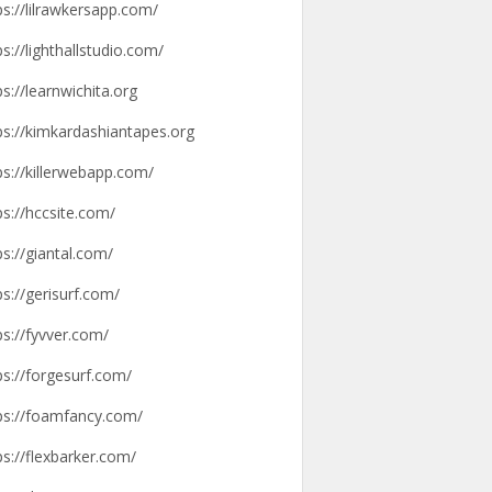
ps://lilrawkersapp.com/
ps://lighthallstudio.com/
ps://learnwichita.org
ps://kimkardashiantapes.org
ps://killerwebapp.com/
ps://hccsite.com/
ps://giantal.com/
ps://gerisurf.com/
ps://fyvver.com/
ps://forgesurf.com/
ps://foamfancy.com/
ps://flexbarker.com/