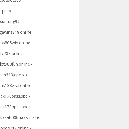
kpotslot303
tqu 88
suntung99
awins818.online
os805win.online -
tc788.online -
lot988fun.online -
an313jepe.site -
us138viral.online -
ak178pass.site -
ak178opq.space -
kasatu88maxwin.site -
obos212.online -