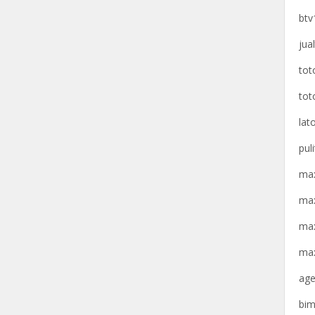
btv
jua
tot
tot
lat
pul
max
max
max
max
age
bim