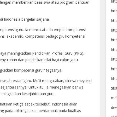
htt
 dengan memberikan beasiswa atau program bantuan
htt
i Indonesia bergelar sarjana.
htt
petensi guru. Ia mencatat ada empat kompetensi
htt
ensi akademik, kompetensi pedagogik, kompetensi
htt
htt
paya meningkatkan Pendidikan Profesi Guru (PPG),
htt
uluhan dan pendidikan nilai bagi calon guru.
htt
ingkatkan kompetensi guru,” tegasnya.
htt
esejahteraan guru. Mu’ti mengatakan,
dirinya meyakini
kesejahteraannya. Untuk itu, ia menegaskan bahwa
S
lo
ningkatkan kesejahteraan guru.
ma
tikan ketiga aspek tersebut, Indonesia akan
de
ang pada akhirnya akan berdampak pada kualitas