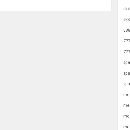
slo
slo
888
777
777
spa
spa
spa
meg
meg
meg
meg