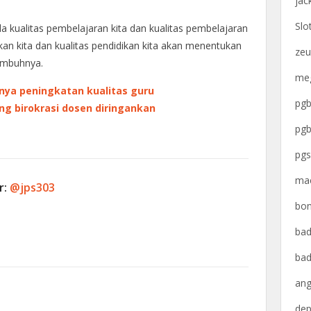
jac
Slo
 kualitas pembelajaran kita dan kualitas pembelajaran
an kita dan kualitas pendidikan kita akan menentukan
zeu
imbuhnya.
meg
gnya peningkatan kualitas guru
pgb
g birokrasi dosen diringankan
pgb
pgs
mac
r:
@jps303
bon
bad
bad
ang
dep