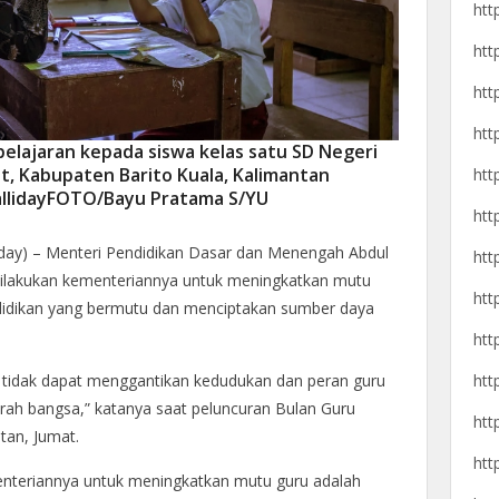
htt
htt
htt
htt
lajaran kepada siswa kelas satu SD Negeri
t, Kabupaten Barito Kuala, Kalimantan
htt
hallidayFOTO/Bayu Pratama S/YU
htt
day) –
Menteri Pendidikan Dasar dan Menengah Abdul
htt
dilakukan kementeriannya untuk meningkatkan mutu
htt
didikan yang bermutu dan menciptakan sumber daya
htt
htt
tidak dapat menggantikan kedudukan dan peran guru
ah bangsa,” katanya saat peluncuran Bulan Guru
htt
tan, Jumat.
htt
nteriannya untuk meningkatkan mutu guru adalah