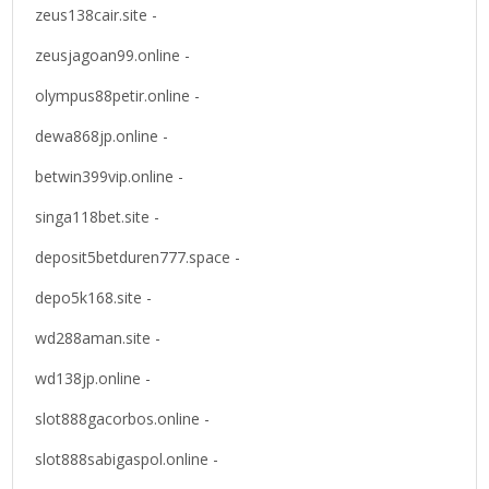
zeus138cair.site -
zeusjagoan99.online -
olympus88petir.online -
dewa868jp.online -
betwin399vip.online -
singa118bet.site -
deposit5betduren777.space -
depo5k168.site -
wd288aman.site -
wd138jp.online -
slot888gacorbos.online -
slot888sabigaspol.online -