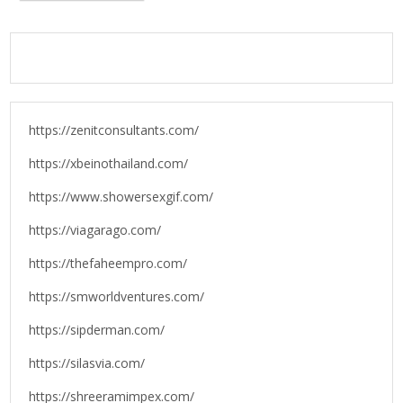
https://zenitconsultants.com/
https://xbeinothailand.com/
https://www.showersexgif.com/
https://viagarago.com/
https://thefaheempro.com/
https://smworldventures.com/
https://sipderman.com/
https://silasvia.com/
https://shreeramimpex.com/