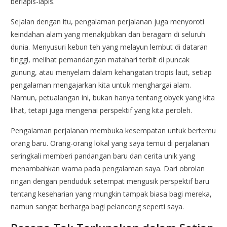
berlapis-lapis.
Sejalan dengan itu, pengalaman perjalanan juga menyoroti
keindahan alam yang menakjubkan dan beragam di seluruh
dunia. Menyusuri kebun teh yang melayun lembut di dataran
tinggi, melihat pemandangan matahari terbit di puncak
gunung, atau menyelam dalam kehangatan tropis laut, setiap
pengalaman mengajarkan kita untuk menghargai alam.
Namun, petualangan ini, bukan hanya tentang obyek yang kita
lihat, tetapi juga mengenai perspektif yang kita peroleh.
Pengalaman perjalanan membuka kesempatan untuk bertemu
orang baru. Orang-orang lokal yang saya temui di perjalanan
seringkali memberi pandangan baru dan cerita unik yang
menambahkan warna pada pengalaman saya. Dari obrolan
ringan dengan penduduk setempat mengusik perspektif baru
tentang keseharian yang mungkin tampak biasa bagi mereka,
namun sangat berharga bagi pelancong seperti saya.