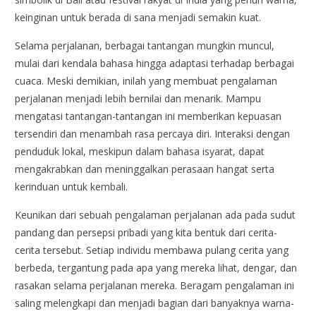
keinginan untuk berada di sana menjadi semakin kuat.
Selama perjalanan, berbagai tantangan mungkin muncul,
mulai dari kendala bahasa hingga adaptasi terhadap berbagai
cuaca. Meski demikian, inilah yang membuat pengalaman
perjalanan menjadi lebih bernilai dan menarik. Mampu
mengatasi tantangan-tantangan ini memberikan kepuasan
tersendiri dan menambah rasa percaya diri. Interaksi dengan
penduduk lokal, meskipun dalam bahasa isyarat, dapat
mengakrabkan dan meninggalkan perasaan hangat serta
kerinduan untuk kembali.
Keunikan dari sebuah pengalaman perjalanan ada pada sudut
pandang dan persepsi pribadi yang kita bentuk dari cerita-
cerita tersebut. Setiap individu membawa pulang cerita yang
berbeda, tergantung pada apa yang mereka lihat, dengar, dan
rasakan selama perjalanan mereka. Beragam pengalaman ini
saling melengkapi dan menjadi bagian dari banyaknya warna-