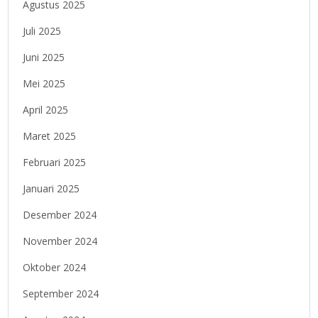
Agustus 2025
Juli 2025
Juni 2025
Mei 2025
April 2025
Maret 2025
Februari 2025
Januari 2025
Desember 2024
November 2024
Oktober 2024
September 2024