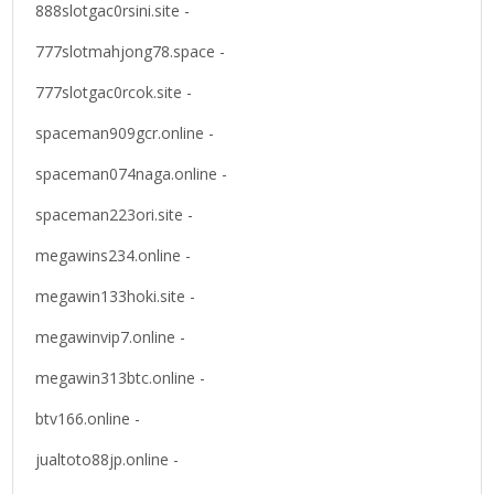
888slotgac0rsini.site -
777slotmahjong78.space -
777slotgac0rcok.site -
spaceman909gcr.online -
spaceman074naga.online -
spaceman223ori.site -
megawins234.online -
megawin133hoki.site -
megawinvip7.online -
megawin313btc.online -
btv166.online -
jualtoto88jp.online -