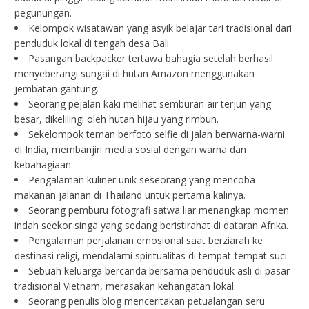
pegunungan.
Kelompok wisatawan yang asyik belajar tari tradisional dari
penduduk lokal di tengah desa Bali.
Pasangan backpacker tertawa bahagia setelah berhasil
menyeberangi sungai di hutan Amazon menggunakan
jembatan gantung.
Seorang pejalan kaki melihat semburan air terjun yang
besar, dikelilingi oleh hutan hijau yang rimbun.
Sekelompok teman berfoto selfie di jalan berwarna-warni
di India, membanjiri media sosial dengan warna dan
kebahagiaan.
Pengalaman kuliner unik seseorang yang mencoba
makanan jalanan di Thailand untuk pertama kalinya.
Seorang pemburu fotografi satwa liar menangkap momen
indah seekor singa yang sedang beristirahat di dataran Afrika.
Pengalaman perjalanan emosional saat berziarah ke
destinasi religi, mendalami spiritualitas di tempat-tempat suci.
Sebuah keluarga bercanda bersama penduduk asli di pasar
tradisional Vietnam, merasakan kehangatan lokal.
Seorang penulis blog menceritakan petualangan seru