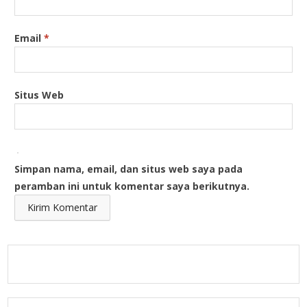
Email
*
Situs Web
Simpan nama, email, dan situs web saya pada
peramban ini untuk komentar saya berikutnya.