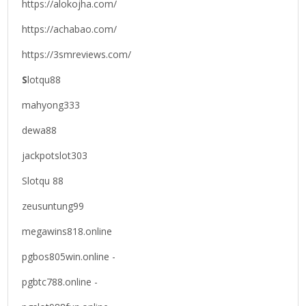
https://alokojha.com/
https://achabao.com/
https://3smreviews.com/
S
lotqu88
mahyong333
dewa88
jackpotslot303
Slotqu 88
zeusuntung99
megawins818.online
pgbos805win.online -
pgbtc788.online -