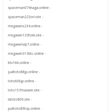
spaceman074naga.online -
spaceman223ori.site -
megawins234.online -
megawin133hoki.site -
megawinvip7.online -
megawin313btc.online -
btv166.online -
jualtoto88jp.online -
toto606jp.online -
toto157maxwin.site -
latoto809.site -
pulitoto89top.online -