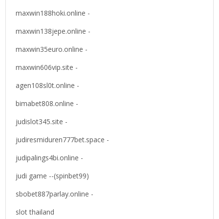
maxwin188hoki.online -
maxwin138jepe.online -
maxwin35euro.online -
maxwin606vip.site -
agen108sl0t.online -
bimabet808.online -
judislot345.site -
judiresmiduren777bet.space -
judipalings4bi.online -
judi game --(spinbet99)
sbobet887parlay.online -
slot thailand