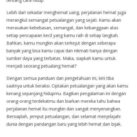
tentang cara hidup.
Lebih dari sekadar menghemat uang, perjalanan hemat juga
merangkul semangat petualangan yang sejati. Kamu akan
merasakan kebebasan, semangat, dan kebanggaan atas
setiap pencapaian kecil yang kamu raih di setiap langkah.
Bahkan, kamu mungkin akan terkejut dengan seberapa
banyak yang bisa kamu capai dan nikmati hanya dengan
sumber daya yang terbatas. Maka, siapkah kamu untuk
menjadi seorang petualang hemat?
Dengan semua panduan dan pengetahuan ini, kini tiba
saatnya untuk beraksi. Ciptakan petualangan yang akan kamu
kenang sepanjang hidupmu. Bagikan pengalaman ini dengan
orang-orang terdekatmu dan biarkan mereka tahu bahwa
perjalanan hemat itu mungkin dan sangat menyenangkan.
Bersiaplah, jemput petualangan, dan selamat menjelajahi
dunia dengan pandangan baru yang lebih hemat dan bijak.