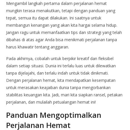
Mengambil langkah pertama dalam perjalanan hemat
mungkin terasa menakutkan, tetapi dengan panduan yang
tepat, semua itu dapat dilakukan. Ini saatnya untuk
membangun kenangan yang akan kita hargai selama hidup.
Jangan ragu untuk memanfaatkan tips dan strategi yang telah
dibahas di atas agar Anda bisa menikmati perjalanan tanpa
harus khawatir tentang anggaran.
Pada akhirnya, cobalah untuk berpikir kreatif dan fleksibel
dalam setiap situasi. Dunia ini terlalu luas untuk dilewatkan
tanpa dijelajahi, dan terlalu indah untuk tidak dinikmati.
Dengan perjalanan hemat, kita mendapatkan kesempatan
untuk merasakan keajaiban dunia tanpa mengorbankan
stabilitas keuangan kita. Jadi, mari kita siapkan ransel, petakan
perjalanan, dan mulailah petualangan hemat ini!
Panduan Mengoptimalkan
Perjalanan Hemat