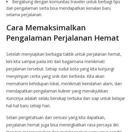
Bergabung dengan komunitas traveler untuk berbagi tips
dan pengalaman serta bisa mendapatkan kenalan baru
selama perjalanan.
Cara Memaksimalkan
Pengalaman Perjalanan Hemat
Setelah menyiapkan berbagai taktik untuk perjalanan hemat,
kini kita sampai pada inti dari bagaimana menikmati
perjalanan tersebut. Setiap sudut kota yang kita kunjungi
menyimpan cerita yang unik dan berbeda. Kita akan
memahami kehidupan lokal, menikmati keindahan alam, dan
mendapatkan pengalaman kuliner yang menakjubkan.
Kuncinya adalah selalu bersikap terbuka dan siap untuk belajar
hal-hal baru setiap hari.
Selain pengetahuan dan sensasi yang kita dapatkan,
perjalanan hemat juga bisa meningkatkan rasa percaya diri.