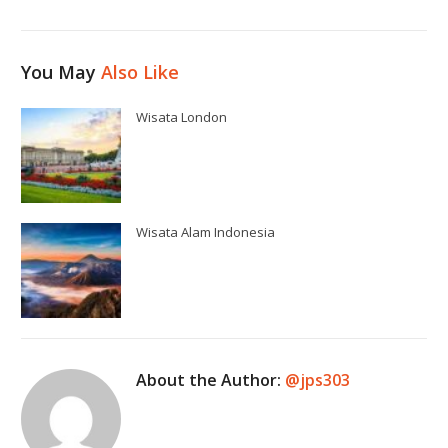
You May
Also Like
Wisata London
Wisata Alam Indonesia
About the Author:
@jps303