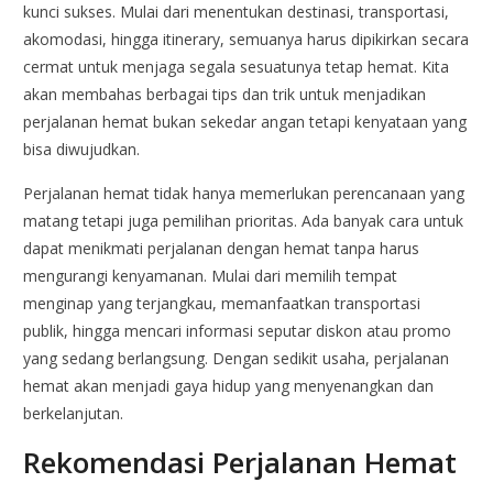
kunci sukses. Mulai dari menentukan destinasi, transportasi,
akomodasi, hingga itinerary, semuanya harus dipikirkan secara
cermat untuk menjaga segala sesuatunya tetap hemat. Kita
akan membahas berbagai tips dan trik untuk menjadikan
perjalanan hemat bukan sekedar angan tetapi kenyataan yang
bisa diwujudkan.
Perjalanan hemat tidak hanya memerlukan perencanaan yang
matang tetapi juga pemilihan prioritas. Ada banyak cara untuk
dapat menikmati perjalanan dengan hemat tanpa harus
mengurangi kenyamanan. Mulai dari memilih tempat
menginap yang terjangkau, memanfaatkan transportasi
publik, hingga mencari informasi seputar diskon atau promo
yang sedang berlangsung. Dengan sedikit usaha, perjalanan
hemat akan menjadi gaya hidup yang menyenangkan dan
berkelanjutan.
Rekomendasi Perjalanan Hemat