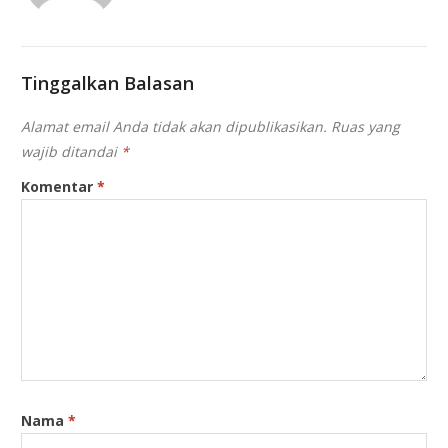
Tinggalkan Balasan
Alamat email Anda tidak akan dipublikasikan.
Ruas yang
wajib ditandai
*
Komentar
*
Nama
*