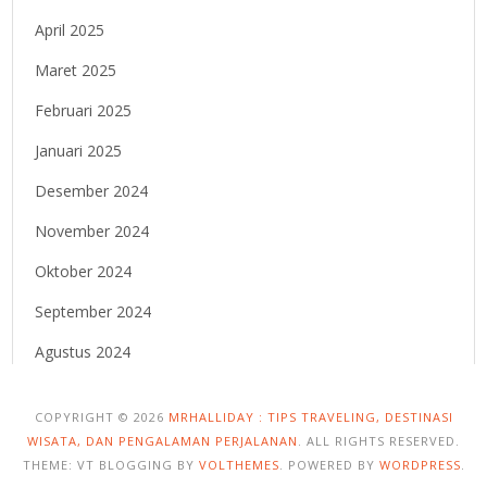
April 2025
Maret 2025
Februari 2025
Januari 2025
Desember 2024
November 2024
Oktober 2024
September 2024
Agustus 2024
COPYRIGHT © 2026
MRHALLIDAY : TIPS TRAVELING, DESTINASI
WISATA, DAN PENGALAMAN PERJALANAN
. ALL RIGHTS RESERVED.
THEME: VT BLOGGING BY
VOLTHEMES
. POWERED BY
WORDPRESS
.