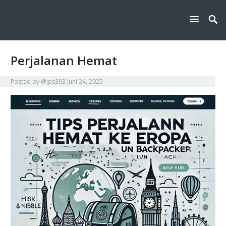
Mrhalliday salah satu tips traveling, rekomendasi destinasi wisata, dan
Mrhalliday : Tips Traveling,
cerita pengalaman perjalanan seru untuk liburan yang lebih mudah dan
menyenangkan.
destinasi wisata, dan
pengalaman perjalanan
Perjalanan Hemat
Posted by
@jps303
Juni 24, 2025