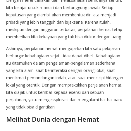
Dengan merencanakan dan melaksanakan semuanya sendiri,
kita belajar untuk mandiri dan bertanggung jawab. Setiap
keputusan yang diambil akan membentuk diri kita menjadi
pribadi yang lebih tangguh dan bijaksana. Karena itulah,
meskipun dengan anggaran terbatas, perjalanan hemat tetap
memberikan kita kekayaan yang tak bisa diukur dengan uang.
Akhirnya, perjalanan hemat mengajarkan kita satu pelajaran
berharga: kebahagiaan sejati tidak dapat dibeli. Kebahagiaan
itu ditemukan dalam pengalaman-pengalaman sederhana
yang kita alami saat berinteraksi dengan orang lokal, saat
menikmati pemandangan indah, atau saat mencicipi hidangan
lokal yang otentik. Dengan mempraktikkan perjalanan hemat,
kita diajak untuk kembali kepada esensi dari sebuah
perjalanan, yaitu mengeksplorasi dan mengalami hal-hal baru
yang tidak bisa digantikan.
Melihat Dunia dengan Hemat