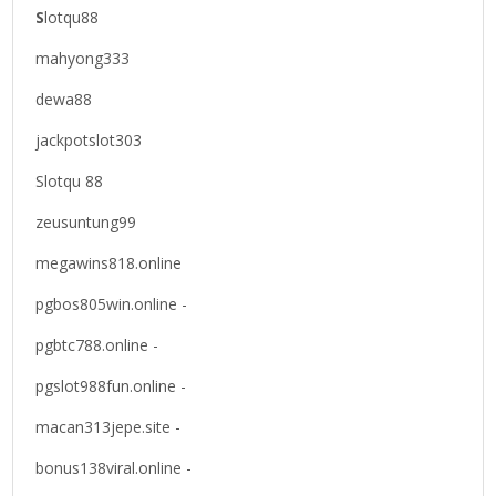
S
lotqu88
mahyong333
dewa88
jackpotslot303
Slotqu 88
zeusuntung99
megawins818.online
pgbos805win.online -
pgbtc788.online -
pgslot988fun.online -
macan313jepe.site -
bonus138viral.online -