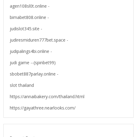
agen108sl0t.online -
bimabet808.online -
judislot345.site -
judiresmiduren777bet.space -
judipalings4bi.online -
judi game --(spinbet99)
sbobet887parlay.online -
slot thailand
https://annaibakery.com/thailand.html
https://gayathree.nearlooks.com/