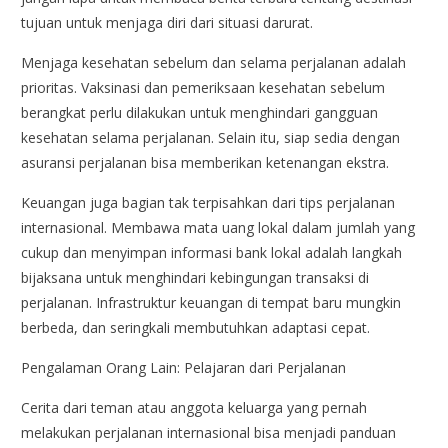
tujuan untuk menjaga diri dari situasi darurat.
Menjaga kesehatan sebelum dan selama perjalanan adalah
prioritas. Vaksinasi dan pemeriksaan kesehatan sebelum
berangkat perlu dilakukan untuk menghindari gangguan
kesehatan selama perjalanan. Selain itu, siap sedia dengan
asuransi perjalanan bisa memberikan ketenangan ekstra.
Keuangan juga bagian tak terpisahkan dari tips perjalanan
internasional. Membawa mata uang lokal dalam jumlah yang
cukup dan menyimpan informasi bank lokal adalah langkah
bijaksana untuk menghindari kebingungan transaksi di
perjalanan. Infrastruktur keuangan di tempat baru mungkin
berbeda, dan seringkali membutuhkan adaptasi cepat.
Pengalaman Orang Lain: Pelajaran dari Perjalanan
Cerita dari teman atau anggota keluarga yang pernah
melakukan perjalanan internasional bisa menjadi panduan