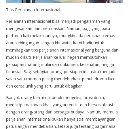
Tips Perjalanan Internasional
Perjalanan internasional bisa menjadi pengalaman yang
mengesankan dan memuaskan. Namun, bagi yang baru
pertama kali melakukannya, mungkin ada perasaan cemas
atau kebingungan. Jangan khawatir, kami hadir untuk
membagikan tips perjalanan internasional yang berguna dan
mudah diikuti. Perjalanan ke luar negeri membutuhkan
persiapan matang mulai dari dokumen, kesehatan, hingga
finansial. Bagi sebagian orang, persiapan ini justru menjadi
salah satu momen paling mendebarkan, penuh drama lucu
dan cerita unik yang seru untuk dibagikan.
Banyak orang bermimpi untuk mengeksplorasi dunia,
mencicipi makanan khas yang autentik, dan bersosialisasi
dengan orang-orang dari berbagai budaya. Namun, memulai
perjalanan internasional bukan hanya soal membayangkan
petualangan mendebarkan, tetapi juga tentang bagaimana