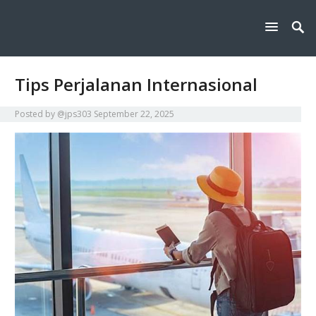
Mrhalliday salah satu tips traveling, rekomendasi destinasi wisata, dan
Mrhalliday : Tips Traveling,
cerita pengalaman perjalanan seru untuk liburan yang lebih mudah dan
menyenangkan.
destinasi wisata, dan
pengalaman perjalanan
Tips Perjalanan Internasional
Posted by
@jps303
September 22, 2025