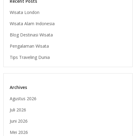
Recent Posts
Wisata London
Wisata Alam Indonesia
Blog Destinasi Wisata
Pengalaman Wisata
Tips Traveling Dunia
Archives
Agustus 2026
Juli 2026
Juni 2026
Mei 2026