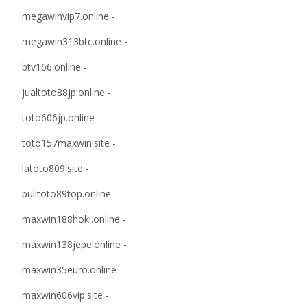
megawinvip7.online -
megawin313btc.online -
btv166.online -
jualtoto88jp.online -
toto606jp.online -
toto157maxwin.site -
latoto809.site -
pulitoto89top.online -
maxwin188hoki.online -
maxwin138jepe.online -
maxwin35euro.online -
maxwin606vip.site -