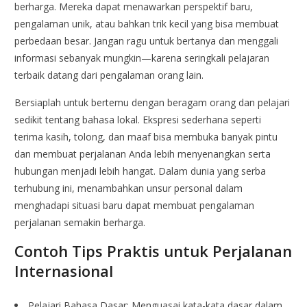
berharga. Mereka dapat menawarkan perspektif baru,
pengalaman unik, atau bahkan trik kecil yang bisa membuat
perbedaan besar. Jangan ragu untuk bertanya dan menggali
informasi sebanyak mungkin—karena seringkali pelajaran
terbaik datang dari pengalaman orang lain.
Bersiaplah untuk bertemu dengan beragam orang dan pelajari
sedikit tentang bahasa lokal. Ekspresi sederhana seperti
terima kasih, tolong, dan maaf bisa membuka banyak pintu
dan membuat perjalanan Anda lebih menyenangkan serta
hubungan menjadi lebih hangat. Dalam dunia yang serba
terhubung ini, menambahkan unsur personal dalam
menghadapi situasi baru dapat membuat pengalaman
perjalanan semakin berharga.
Contoh Tips Praktis untuk Perjalanan
Internasional
Pelajari Bahasa Dasar: Menguasai kata-kata dasar dalam