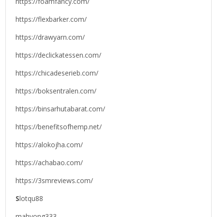
https://foamfancy.com/
https://flexbarker.com/
https://drawyarn.com/
https://declickatessen.com/
https://chicadeserieb.com/
https://boksentralen.com/
https://binsarhutabarat.com/
https://benefitsofhemp.net/
https://alokojha.com/
https://achabao.com/
https://3smreviews.com/
S
lotqu88
mahyong333