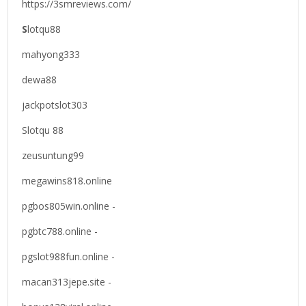
https://3smreviews.com/
S
lotqu88
mahyong333
dewa88
jackpotslot303
Slotqu 88
zeusuntung99
megawins818.online
pgbos805win.online -
pgbtc788.online -
pgslot988fun.online -
macan313jepe.site -