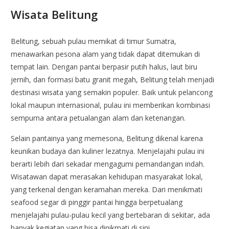
Wisata Belitung
Belitung, sebuah pulau memikat di timur Sumatra,
menawarkan pesona alam yang tidak dapat ditemukan di
tempat lain. Dengan pantai berpasir putih halus, laut biru
jernih, dan formasi batu granit megah, Belitung telah menjadi
destinasi wisata yang semakin populer. Baik untuk pelancong
lokal maupun internasional, pulau ini memberikan kombinasi
sempurna antara petualangan alam dan ketenangan.
Selain pantainya yang memesona, Belitung dikenal karena
keunikan budaya dan kuliner lezatnya. Menjelajahi pulau ini
berarti lebih dari sekadar mengagumi pemandangan indah.
Wisatawan dapat merasakan kehidupan masyarakat lokal,
yang terkenal dengan keramahan mereka. Dari menikmati
seafood segar di pinggir pantai hingga berpetualang
menjelajahi pulau-pulau kecil yang bertebaran di sekitar, ada
banyak kegiatan yang bisa dinikmati di sini.