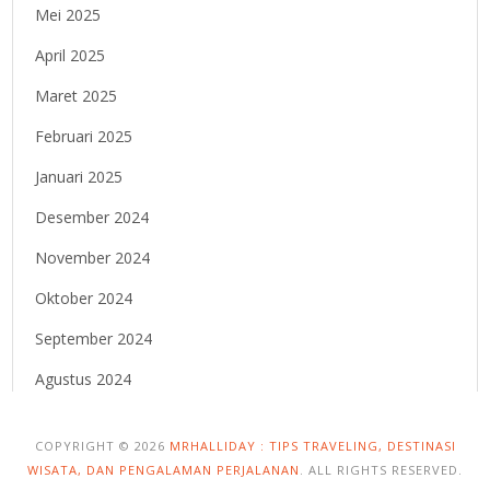
Mei 2025
April 2025
Maret 2025
Februari 2025
Januari 2025
Desember 2024
November 2024
Oktober 2024
September 2024
Agustus 2024
COPYRIGHT © 2026
MRHALLIDAY : TIPS TRAVELING, DESTINASI
WISATA, DAN PENGALAMAN PERJALANAN
. ALL RIGHTS RESERVED.