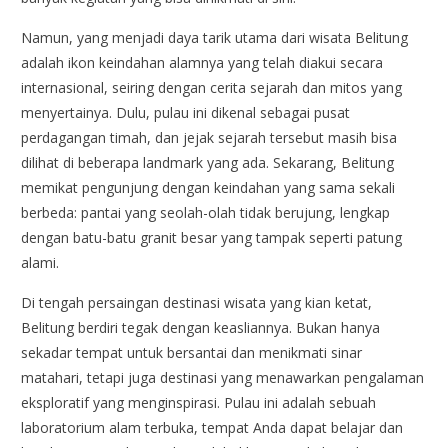
Namun, yang menjadi daya tarik utama dari wisata Belitung
adalah ikon keindahan alamnya yang telah diakui secara
internasional, seiring dengan cerita sejarah dan mitos yang
menyertainya. Dulu, pulau ini dikenal sebagai pusat
perdagangan timah, dan jejak sejarah tersebut masih bisa
dilihat di beberapa landmark yang ada. Sekarang, Belitung
memikat pengunjung dengan keindahan yang sama sekali
berbeda: pantai yang seolah-olah tidak berujung, lengkap
dengan batu-batu granit besar yang tampak seperti patung
alami.
Di tengah persaingan destinasi wisata yang kian ketat,
Belitung berdiri tegak dengan keasliannya. Bukan hanya
sekadar tempat untuk bersantai dan menikmati sinar
matahari, tetapi juga destinasi yang menawarkan pengalaman
eksploratif yang menginspirasi. Pulau ini adalah sebuah
laboratorium alam terbuka, tempat Anda dapat belajar dan