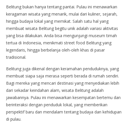
Belitung bukan hanya tentang pantai. Pulau ini menawarkan
keragaman wisata yang menarik, mulai dari kuliner, sejarah,
hingga budaya lokal yang memikat. Salah satu hal yang
membuat wisata Belitung begitu unik adalah variasi aktivitas
yang bisa dilakukan. Anda bisa mengunjungi museum timah
tertua di Indonesia, menikmati street food Belitung yang
legendaris, hingga berbelanja oleh-oleh khas di pasar
tradisional.
Belitung juga dikenal dengan keramahan penduduknya, yang
membuat siapa saja merasa seperti berada di rumah sendiri.
Bagi mereka yang mencari destinasi yang menyediakan lebih
dari sekadar keindahan alam, wisata Belitung adalah
jawabannya. Pulau ini menawarkan kesempatan bertemu dan
berinteraksi dengan penduduk lokal, yang memberikan
perspektif baru dan mendalam tentang budaya dan kehidupan
di pulau.