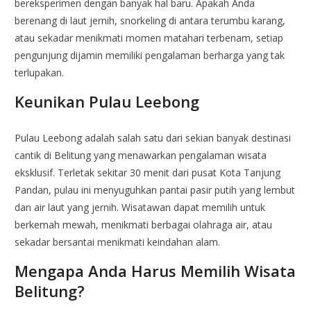
bereksperimen dengan banyak hal baru. Apakah Anda
berenang di laut jernih, snorkeling di antara terumbu karang,
atau sekadar menikmati momen matahari terbenam, setiap
pengunjung dijamin memiliki pengalaman berharga yang tak
terlupakan.
Keunikan Pulau Leebong
Pulau Leebong adalah salah satu dari sekian banyak destinasi
cantik di Belitung yang menawarkan pengalaman wisata
eksklusif. Terletak sekitar 30 menit dari pusat Kota Tanjung
Pandan, pulau ini menyuguhkan pantai pasir putih yang lembut
dan air laut yang jernih. Wisatawan dapat memilih untuk
berkemah mewah, menikmati berbagai olahraga air, atau
sekadar bersantai menikmati keindahan alam.
Mengapa Anda Harus Memilih Wisata
Belitung?