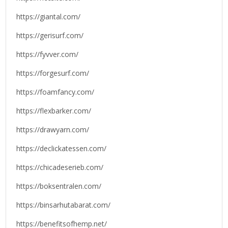
https://giantal.com/
https://gerisurf.com/
https://fyvver.com/
https://forgesurf.com/
https://foamfancy.com/
https://flexbarker.com/
https://drawyarn.com/
https://declickatessen.com/
https://chicadeserieb.com/
https://boksentralen.com/
https://binsarhutabarat.com/
https://benefitsofhemp.net/