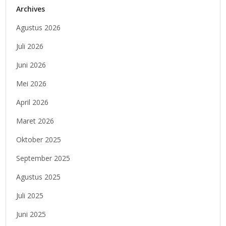
Archives
Agustus 2026
Juli 2026
Juni 2026
Mei 2026
April 2026
Maret 2026
Oktober 2025
September 2025
Agustus 2025
Juli 2025
Juni 2025