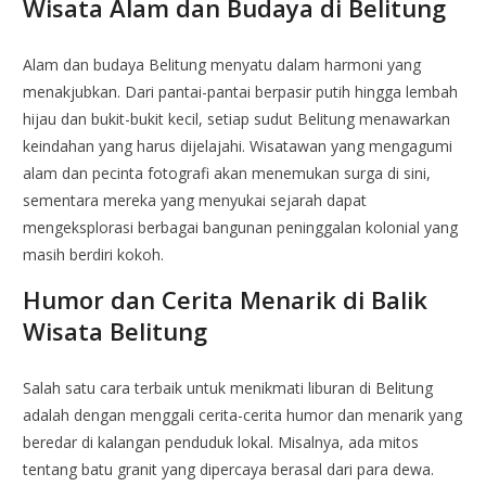
Wisata Alam dan Budaya di Belitung
Alam dan budaya Belitung menyatu dalam harmoni yang
menakjubkan. Dari pantai-pantai berpasir putih hingga lembah
hijau dan bukit-bukit kecil, setiap sudut Belitung menawarkan
keindahan yang harus dijelajahi. Wisatawan yang mengagumi
alam dan pecinta fotografi akan menemukan surga di sini,
sementara mereka yang menyukai sejarah dapat
mengeksplorasi berbagai bangunan peninggalan kolonial yang
masih berdiri kokoh.
Humor dan Cerita Menarik di Balik
Wisata Belitung
Salah satu cara terbaik untuk menikmati liburan di Belitung
adalah dengan menggali cerita-cerita humor dan menarik yang
beredar di kalangan penduduk lokal. Misalnya, ada mitos
tentang batu granit yang dipercaya berasal dari para dewa.