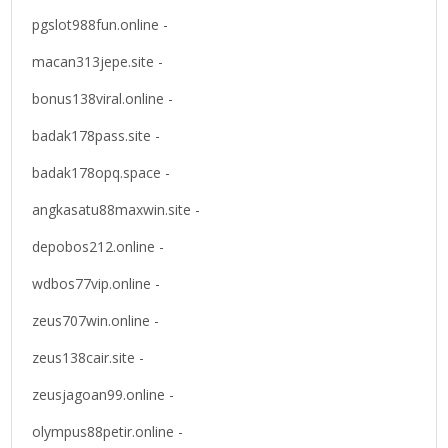
pgslot988fun.online -
macan313jepe.site -
bonus138viral.online -
badak178pass.site -
badak178opq.space -
angkasatu88maxwin.site -
depobos212.online -
wdbos77vip.online -
zeus707win.online -
zeus138cair.site -
zeusjagoan99.online -
olympus88petir.online -