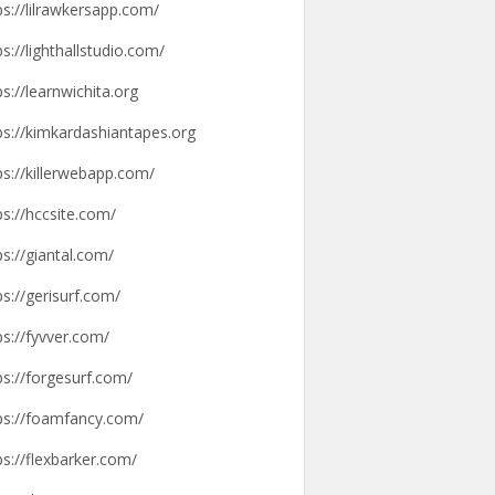
ps://lilrawkersapp.com/
ps://lighthallstudio.com/
ps://learnwichita.org
ps://kimkardashiantapes.org
ps://killerwebapp.com/
ps://hccsite.com/
ps://giantal.com/
ps://gerisurf.com/
ps://fyvver.com/
ps://forgesurf.com/
ps://foamfancy.com/
ps://flexbarker.com/