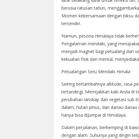
latar belakang ideal untuk refleksi diri
berusia ratusan tahun, menggambark
Momen kebersamaan dengan biksu dan
tersendiri.
Namun, pesona Himalaya tidak berhenti
Pengalaman mendaki, yang merupakan s
menjadi magnet bagi petualang dari s
kekuatan fisik dan mental, menyediaka
Petualangan Seru Mendaki Himala
Seiring bertambahnya altitude, rasa p
tertandingi. Memijakkan kaki Anda di 
perubahan lanskap dari vegetasi sub-tr
dalam, hutan pinus, dan danau-danau 
hanya bisa dijumpai di Himalaya.
Dalam perjalanan, berkemping di baw
dengan alam. Suhunya yang dingin te