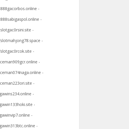
t888gacorbos.online -
t888sabigaspol.online -
slotgac0rsini.site -
slotmahjong78.space -
slotgac0rcok.site -
ceman909gcr.online -
ceman074naga.online -
ceman223ori.site -
awins234.online -
awin133hoki.site -
awinvip7.online -
awin313btc.online -