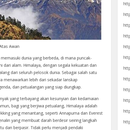
htt
htt
htt
htt
 Atas Awan
htt
htt
i memasuki dunia yang berbeda, di mana puncak-
hi dari alam. Himalaya, dengan segala kekuatan dan
htt
lang dari seluruh pelosok dunia. Sebagai salah satu
htt
ya menawarkan lebih dari sekadar lanskap
genda, dan petualangan yang siap diungkap.
htt
anyak yang terbayang akan kesunyian dan kedamaian
htt
amun, bagi yang berjiwa petualang, Himalaya adalah
htt
ekking yang menantang, seperti Annapurna dan Everest
nalin yang membuat darah berdesir seiring langkah
htt
tu dan berpasir. Tidak perlu menjadi pendaki