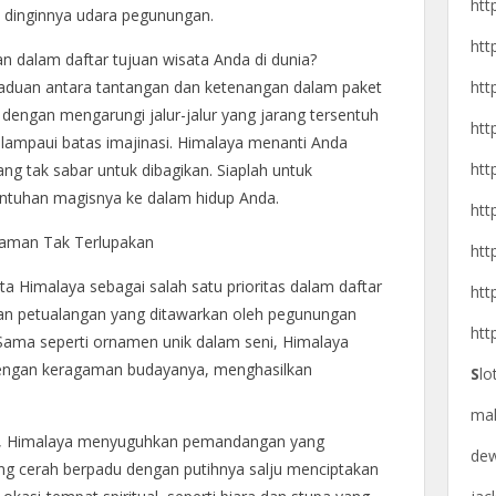
htt
 dinginnya udara pegunungan.
htt
n dalam daftar tujuan wisata Anda di dunia?
htt
paduan antara tantangan dan ketenangan dalam paket
dengan mengarungi jalur-jalur yang jarang tersentuh
htt
ampaui batas imajinasi. Himalaya menanti Anda
htt
g tak sabar untuk dibagikan. Siaplah untuk
tuhan magisnya ke dalam hidup Anda.
htt
aman Tak Terlupakan
htt
 Himalaya sebagai salah satu prioritas dalam daftar
htt
dan petualangan yang ditawarkan oleh pegunungan
htt
. Sama seperti ornamen unik dalam seni, Himalaya
engan keragaman budayanya, menghasilkan
S
lo
ma
n, Himalaya menyuguhkan pemandangan yang
de
ang cerah berpadu dengan putihnya salju menciptakan