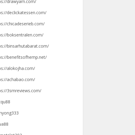
ps://drawyarn.com/
ps://declickatessen.com/
ps://chicadeserieb.com/
ps://boksentralen.com/
ps://binsarhutabarat.com/
ps://benefitsofhemp.net/
ps://alokojha.com/
ps://achabao.com/
ps://3smreviews.com/
tqu88
hyong333
wa88