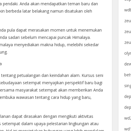
a pendaki. Anda akan mendapatkan teman baru dan
wdb
kin berbeda latar belakang namun disatukan oleh
zeu
 Anda pula dapat merasakan momen untuk menemukan
zeu
ah Anda sadari sebelum mencapai puncak Himalaya.
zeu
malaya menyediakan makna hidup, melebihi sekedar
ung.
oly
a
dew
bet
a tentang petualangan dan keindahan alam. Kursus seni
 kebudayaan setempat menyajikan perspektif baru bagi
sin
 bersama masyarakat setempat akan memberikan Anda
dep
mbuka wawasan tentang cara hidup yang baru,
dep
alanan dapat dirasakan dengan mengikuti aktivitas
wd2
 setempat dalam upaya pelestarian lingkungan atau
wd1
kan. Hal ini menciptakan hubungan yang lebih mendalam