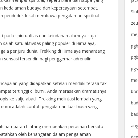
jac
. Lokasi-tempat spiritual, seperti biara dan stupa yang
an kedalaman budaya dan kepercayaan setempat.
Slo
 penduduk lokal membawa pengalaman spiritual
zeu
meg
 pada spiritualitas dan keindahan alamnya saja.
alah satu aktivitas paling populer di Himalaya,
pgb
egala penjuru dunia. Trekking di Himalaya menantang
pgb
n sensasi tersendiri bagi penggemar adrenalin.
pgs
mac
encapaian yang didapatkan setelah mendaki terasa tak
tempat tertinggi di bumi, Anda merasakan dramatisnya
bon
opis ke salju abadi. Trekking melintasi lembah yang
bad
murni adalah contoh pengalaman luar biasa yang
bad
ang
ah hamparan bintang memberikan perasaan bersatu
rpatahkan oleh kehangatan dalam pengalaman
dep