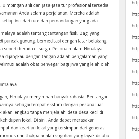
htt
 Bimbingan ahli dan jasa-jasa tur profesional tersedia
amanan Anda selama perjalanan. Mereka adalah
htt
 setiap inci dari rute dan pemandangan yang ada.
htt
malaya adalah tentang tantangan fisik. Bagi yang
htt
 puncak gunung, bermeditasi dengan latar belakang
htt
seperti berada di surga. Pesona malam Himalaya
isa dijangkau dengan tangan adalah pengalaman yang
htt
elimuti adalah obat penyegar bagi jiwa yang lelah oleh
htt
htt
Himalaya
htt
megah, Himalaya menyimpan banyak rahasia. Bentangan
ikannya sebagai tempat ekstrim dengan pesona luar
htt
k akan lengkap tanpa menjelajahi desa-desa kecil di
htt
kehidupan lokal. Di sini, Anda dapat merasakan
at dan kearifan lokal yang tersimpan dari generasi
htt
rti momos dan thukpa adalah suguhan yang layak dicoba