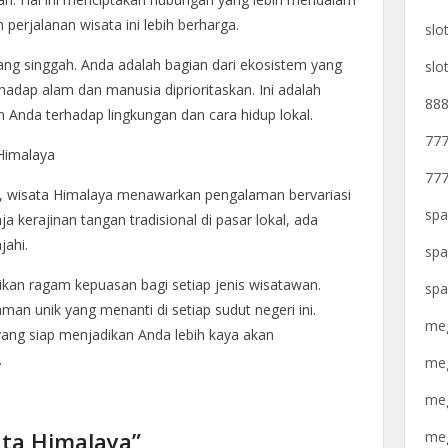
perjalanan wisata ini lebih berharga.
slo
ang singgah. Anda adalah bagian dari ekosistem yang
slo
adap alam dan manusia diprioritaskan. Ini adalah
888
Anda terhadap lingkungan dan cara hidup lokal.
777
Himalaya
777
, wisata Himalaya menawarkan pengalaman bervariasi
spa
ja kerajinan tangan tradisional di pasar lokal, ada
jahi.
spa
ikan ragam kepuasan bagi setiap jenis wisatawan.
spa
n unik yang menanti di setiap sudut negeri ini.
meg
ang siap menjadikan Anda lebih kaya akan
.
meg
meg
ata Himalaya”
meg