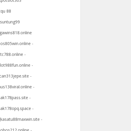
kpotslot303
tqu 88
suntung99
awins818.online
os805win.online -
tc788.online -
lot988fun.online -
an313jepe.site -
us138viral.online -
ak178pass.site -
ak178opq.space -
kasatu88maxwin.site -
obos212.online -