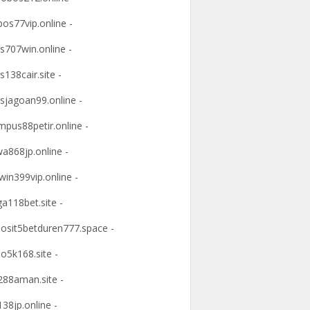
os77vip.online -
s707win.online -
s138cair.site -
sjagoan99.online -
mpus88petir.online -
a868jp.online -
win399vip.online -
ga118bet.site -
osit5betduren777.space -
o5k168.site -
88aman.site -
38jp.online -