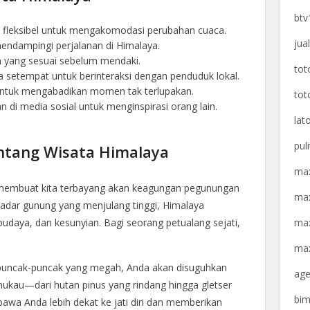
btv
 fleksibel untuk mengakomodasi perubahan cuaca.
jua
mendampingi perjalanan di Himalaya.
n yang sesuai sebelum mendaki.
tot
 setempat untuk berinteraksi dengan penduduk lokal.
untuk mengabadikan momen tak terlupakan.
tot
di media sosial untuk menginspirasi orang lain.
lat
pul
ntang Wisata Himalaya
max
membuat kita terbayang akan keagungan pegunungan
max
ekadar gunung yang menjulang tinggi, Himalaya
max
udaya, dan kesunyian. Bagi seorang petualang sejati,
max
a puncak-puncak yang megah, Anda akan disuguhkan
age
au—dari hutan pinus yang rindang hingga gletser
bim
awa Anda lebih dekat ke jati diri dan memberikan