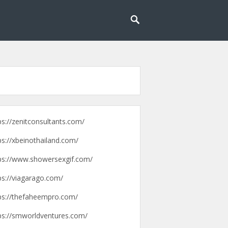
g lebih mudah dan menyenangkan.
pengalaman
ps://zenitconsultants.com/
ps://xbeinothailand.com/
ps://www.showersexgif.com/
ps://viagarago.com/
ps://thefaheempro.com/
ps://smworldventures.com/