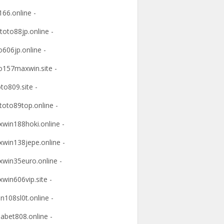
166.online -
ltoto88jp.online -
o606jp.online -
o157maxwin.site -
oto809.site -
itoto89top.online -
win188hoki.online -
win138jepe.online -
win35euro.online -
win606vip.site -
n108sl0t.online -
abet808.online -