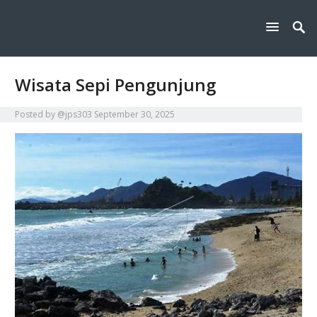
Mrhalliday salah satu tips traveling, rekomendasi destinasi wisata, dan
Mrhalliday : Tips Traveling,
cerita pengalaman perjalanan seru untuk liburan yang lebih mudah dan
menyenangkan.
destinasi wisata, dan
pengalaman perjalanan
Wisata Sepi Pengunjung
Posted by
@jps303
September 30, 2025