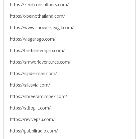
https://zenitconsultants.com/
https://xbeinothailand.com/
https://www.showersexgif.com/
https://viagarago.com/
https://thefaheempro.com/
https://smworldventures.com/
https://sipderman.com/
https://silasvia.com/
https://shreeramimpex.com/
https://sdtoplit.com/
https://revivepsu.com/
https://pubbliradio.com/