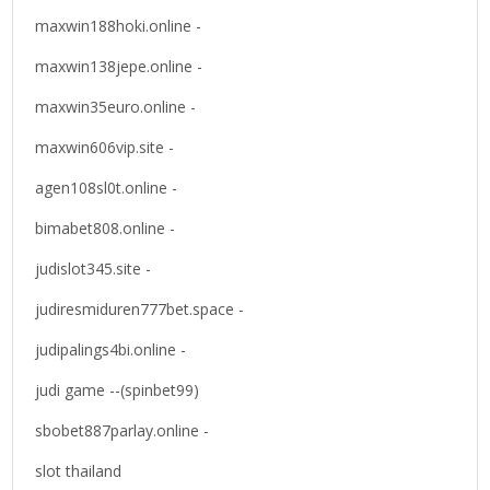
maxwin188hoki.online -
maxwin138jepe.online -
maxwin35euro.online -
maxwin606vip.site -
agen108sl0t.online -
bimabet808.online -
judislot345.site -
judiresmiduren777bet.space -
judipalings4bi.online -
judi game --(spinbet99)
sbobet887parlay.online -
slot thailand