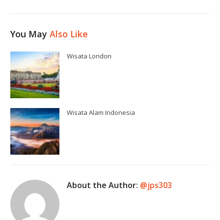
You May
Also Like
Wisata London
Wisata Alam Indonesia
About the Author:
@jps303