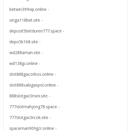
betwin399vip.online -
singa118bet.site -
deposit5betduren777.space -
depo5k168.site -
wd288aman.site -
wd138jp.online -
slot888gacorbos.online -
slot888sabigaspol.online -
888slotgac0rsini.site -
777slotmahjong78.space -
777slotgac0rcok.site -
spaceman909gcr.online -