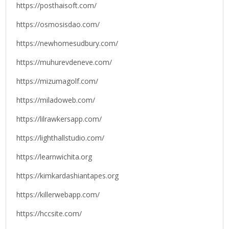
https://posthaisoft.com/
https://osmosisdao.com/
https://newhomesudbury.com/
https://muhurevdeneve.com/
https://mizumagolf.com/
https://miladoweb.com/
https://lilrawkersapp.com/
https://lighthallstudio.com/
https://learnwichita.org
https://kimkardashiantapes.org
https://killerwebapp.com/
https://hccsite.com/