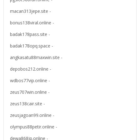
macan313jepe.site -
bonus138viral.online -
badak178pass.site -
badak178opq.space -
angkasatu88maxwin.site -
depobos212.online -
wdbos77vip.online -
zeus707win.online -
zeus138cair.site -
zeusjagoan99.online -
olympus88petir.online -
dewa868jp.online -