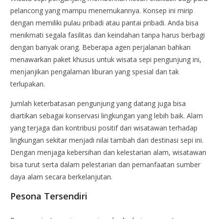
pelancong yang mampu menemukannya. Konsep ini mirip
dengan memiliki pulau pribadi atau pantai pribadi. Anda bisa
menikmati segala fasilitas dan keindahan tanpa harus berbagi
dengan banyak orang. Beberapa agen perjalanan bahkan
menawarkan paket khusus untuk wisata sepi pengunjung ini,
menjanjikan pengalaman liburan yang spesial dan tak
terlupakan.
Jumlah keterbatasan pengunjung yang datang juga bisa
diartikan sebagai konservasi lingkungan yang lebih baik. Alam
yang terjaga dan kontribusi positif dari wisatawan terhadap
lingkungan sekitar menjadi nilai tambah dari destinasi sepi ini.
Dengan menjaga kebersihan dan kelestarian alam, wisatawan
bisa turut serta dalam pelestarian dan pemanfaatan sumber
daya alam secara berkelanjutan.
Pesona Tersendiri