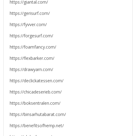
https://giantal.com/
https://gerisurf.com/
https://fyvver.com/
https://forgesurf.com/
https://foamfancy.com/
https://flexbarker.com/
https://drawyarn.com/
https://declickatessen.com/
https://chicadeserieb.com/
https://boksentralen.com/
https://binsarhutabarat.com/
https://benefitsofhemp.net/